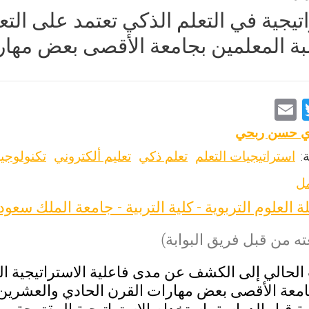
اتيجية في التعلم الذكي تعتمد على ا
ة المعلمين بجامعة الأقصى بعض مهار
E
T
m
wi
 حسن ربحي
ai
tt
:
استراتيجيات التعلم
تعلم ذكي
تعليم ألكتروني
تكنولوجيا
l
er
مل
ة العلوم التربوية - كلية التربية - جامعة الملك سعو
ه من قبل فريق البوابة)
لحالي إلى الكشف عن مدى فاعلية الاستراتيجية ال
امعة الأقصى بعض مهارات القرن الحادي والعشري