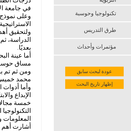
درجات الطلبة
التربوية
في جامعة ال
تكنولوجيا وحوسبة
الاستراتيجية
طرق التدريس
ولتحقيق أهد
الدراسة، ثم 
مؤتمرات وأحداث
بعديًا.
مساق حوسبة 
ومن ثم تم بن
عودة لبحث سابق
محمد خميس (007
إظهار تاريخ البحث
وأما أدوات 
الإبداع والا
خمسة مجالات،
التكنولوجيا ا
المعلومات وا
أشارت أهم نت