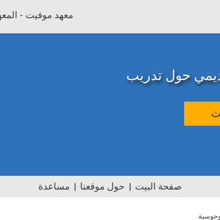
معهد موفيت - المعهد
اديمي حول تدريب
ث
صفحة البيت
حول موقعنا
مساعدة
وحوسبة