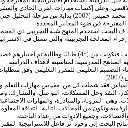
 قبل الدراسة باستخدام الاستراتيجية المقترحة وبع
أقصى، وعلى إكساب مهارات القرن الحادي والعشر
وعلى نموذج محمد خميس (2007) بداية من مرحل
 المقترحة في ضوء المعايير المحددة.
اف البحث استخدم المنهج شبه التجريبي ذي المجمو
إجراء المعالجة التجريبية، والتي تتمثل في الاسترات
أما عينة البحث فتكونت من (45) طالبًا وطالبة 
المناهج المدرسية؛ لمناسبته لأهداف الدراسة.
اء التصميم التعليمي للمقرر التعليمي وفق متطلبات 
2).
القياس فقد شملت كل من: مقياس مهارات التعلم وال
بتكار، النقد وحل المشكلات، التواصل، والتشارك، وم
 وهي: المرونة، والمبادرة، والمهارات الاجتماعية، 
لرقمية وتكون من المجالات التالية: الثقافة المعلومات
لاتصالات، وجميع الأدوات من إعداد الباحث.
ائج البحث إلى وجود أثر فاعل للاستراتيجية المقترح