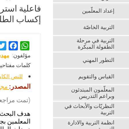
فاعلية استر
إعداد المعلّمين
إكساب الطلب
التربية الخاصّة
التربية في مرحلة
F
W
الطفولة المبكرة
a
h
مؤلفون:
مهدي
التطور المهني
ce
at
كلمات مفتاحية
b
s
القياس والتقويم
للنص الكا
o
A
المصدر:
مجل
o
p
المعلّمون المبتدئون
وبراعم التدريس
k
p
(تمت مراجعت
النظريّات والأبحاث في
التربية
هدف البحث ا
المعلمين بج
انظمة التربية والادارة