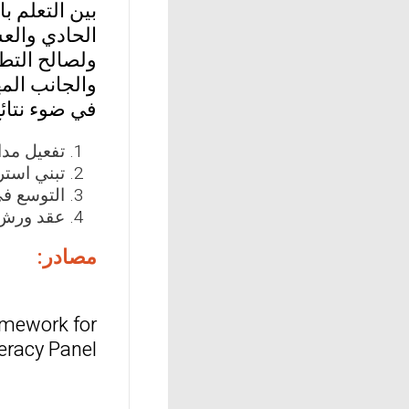
بين التعلم 
الحادي والعش
ولصالح التطب
والجانب المه
في ضوء نتائ
تفعيل مدا
تبني استرا
التوسع في
عقد ورش ع
مصادر:
ramework for
teracy Panel