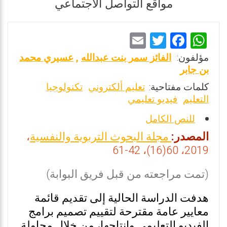
مواقع التواصل الاجتماعي
E
T
F
W
m
wi
a
h
مؤلفون:
الفائز سمر بنت عبدالله
,
عسيري محمد
ai
tt
ce
at
بن جابر
l
er
b
s
كلمات مفتاحية:
تعليم ألكتروني
تكنولوجيا
التعليم
فيديو تعليمي
o
A
o
p
للنص الكامل
k
p
المصدر:
مجلة البحوث التربوية والنفسية
،
2019، 60(16)، 42-61
(تمت مراجعته من قبل فريق البوابة)
هدفت الدراسة الحالية إلى تقديم قائمة
معايير عامة مقترحة لتقييم تصميم برامج
الفيديو التعليمي وإنتاجها، من خلال محاولة