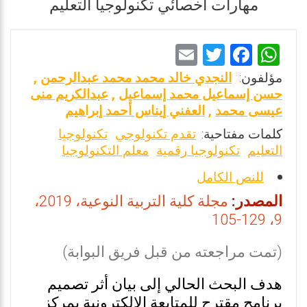
مهارات أخصائي تكنولوجيا التعليم
E
T
F
W
m
wi
a
h
مؤلفون:
النجدي خالد محمد محمد عبدالرحمن
,
ai
tt
ce
at
حسن إسماعيل محمد إسماعيل
,
عبدالكريم منى
عيسى محمد
,
العفني إيناس أحمد إبراهيم
l
er
b
s
كلمات مفتاحية:
تقدم تكنولوجي
تكنولوجيا
o
A
التعليم
تكنولوجيا رقمية
معلم التكنولوجيا
o
p
للنص الكامل
k
p
المصدر:
مجلة كلية التربية النوعية، 2019،
9، 129-105
(تمت مراجعته من قبل فريق البوابة)
هدف البحث الحالي إلى بيان أثر تصميم
برنامج مقترح للمتابعة الإلكترونية بمركز