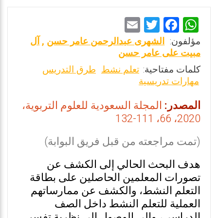
E
T
F
W
m
wi
a
h
مؤلفون:
الشهرى عبدالرحمن عامر حسن
,
آل
ai
tt
ce
at
مبيت على عامر حسن
l
er
b
s
كلمات مفتاحية:
تعلم نشط
طرق التدريس
مهارات تدريسية
o
A
o
p
المصدر:
المجلة السعودية للعلوم التربوية،
k
p
2020، 66، 111-132
(تمت مراجعته من قبل فريق البوابة)
هدف البحث الحالي إلى الكشف عن
تصورات المعلمين الحاصلين على بطاقة
التعلم النشط، والكشف عن ممارساتهم
العملية للتعلم النشط داخل الصف
الدراسي، وإلى الوصول إلى نظرية تفسر