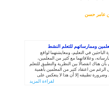
ن عامر حسن
لمين وممارساتهم للتعلم النشط
الباحثين في التعليم، ومعايشتهما لواقع
رساته، وعلاقاتهما مع كثير من المعلمين،
 بأن هناك انفصالًا بين النظرية والتطبيق للتعلم
الرغم من اعتقاد كثير من المعلمين بأهمية
 وضرورة تطبيقه إلا أن هذا لا ينعكس على
تدريسية داخل الصف الدراسي، ويوجد هناك
لقراءة المزيد
 تتوافق تصوراتهم عن التعلم النشط مع
 وهذا يستدعي ضرورة تفسير هذا التوافق
ت والممارسات للتعلم النشط، والكشف عن
تترابط فيما بينها لتؤدي إلى تطبيق التعلم
ما يحاول البحث الحالي الكشف عنه.