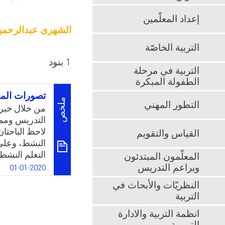
إعداد المعلّمين
الشهرى عبدالرحم
التربية الخاصّة
1 بنود
التربية في مرحلة
الطفولة المبكرة
تصورات المع
ملخص
التطور المهني
من خلال خبرة 
التدريس ومما
لاحظ الباحثان
القياس والتقويم
النشط، وعلى 
التعلم النشط
المعلّمون المبتدئون
ممارساتهم ال
وبراعم التدريس
01-01-2020
معلمون آخرون
النظريّات والأبحاث في
ممارستهم له،
التربية
بين التصورا
العناصر التي 
انظمة التربية والادارة
النشط. وهذا 