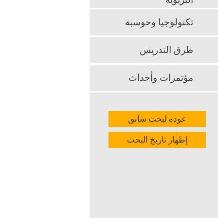
التربوية
k
App
تكنولوجيا وحوسبة
طرق التدريس
مؤتمرات وأحداث
عودة لبحث سابق
إظهار تاريخ البحث