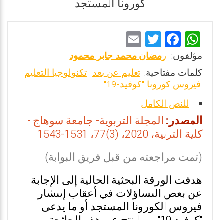
كورونا المستجد
E
T
F
W
m
wi
a
h
مؤلفون:
رمضان محمد جابر محمود
ai
tt
ce
at
كلمات مفتاحية:
تعليم عن بعد
تكنولوجيا التعليم
l
er
b
s
فيروس كورونا "كوفيد-19"
o
A
للنص الكامل
o
p
المصدر:
المجلة التربوية- جامعة سوهاج -
k
p
كلية التربية، 2020، (3)77، 1531-1543
(تمت مراجعته من قبل فريق البوابة)
هدفت الورقة البحثية الحالية إلى الإجابة
عن بعض التساؤلات في أعقاب إنتشار
فيروس الكورونا المستجد أو ما يدعى