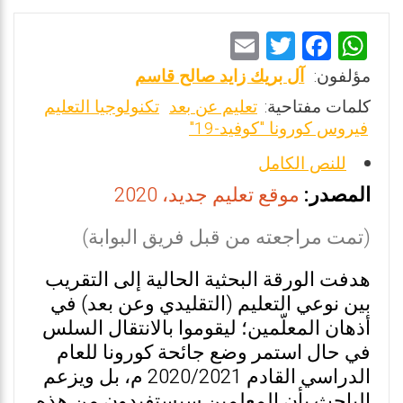
E
T
F
W
m
wi
a
h
مؤلفون:
آل بريك زايد صالح قاسم
ai
tt
ce
at
كلمات مفتاحية:
تعليم عن بعد
تكنولوجيا التعليم
l
er
b
s
فيروس كورونا "كوفيد-19"
o
A
للنص الكامل
o
p
المصدر:
موقع تعليم جديد، 2020
k
p
(تمت مراجعته من قبل فريق البوابة)
هدفت الورقة البحثية الحالية إلى التقريب
بين نوعي التعليم (التقليدي وعن بعد) في
أذهان المعلّمين؛ ليقوموا بالانتقال السلس
في حال استمر وضع جائحة كورونا للعام
الدراسي القادم 2020/2021 م، بل ويزعم
الباحث بأن المعلمين سيستفيدون من هذه