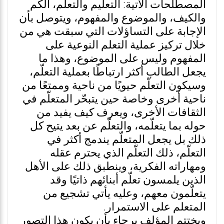
المصطلحات الأتية: التعليم والتعلم، الكم
والكيف، والموضوع والمفهوم، ويتوصل بأن
الإجابة على التساؤلات التي سبقت هي من
خلال تركيز عملية التعلم النوعية على
المفهوم وليس على الموضوع، وهذا ما
يجعل الطالب أكثر ارتباطًا بعملية التعلّم،
وسيكون التعلّم حيويًا من ناحية وممتعًا من
ناحية أخرى وخاصة حين يتبحّر المتعلّم في
الثقافات الأخرى، ويعرف كيف يفيد من
حوله بما يتعلّمه، والتعلّم عن بعد يتيح كل
ذلك بل يجعل المتعلّم يندمج أكثر في
التعلّم، ذلك التعلّم الذي يحترم عقله
ومهاراته الفكرية، وينطبق ذلك على الأهل
الذين يلمسون تعلّم أبنائهم ذاتيًا وقد
يتعلّمون معهم، وعليه يأتي تشجيع من
المتعلم على الاستمرار.
ويختتم المؤلف برجاء بأن يكون هذا التصور