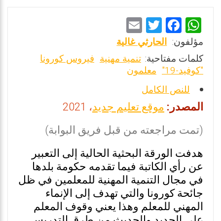
E
T
F
W
m
wi
a
h
مؤلفون:
الحارثي غالية
ai
tt
ce
at
كلمات مفتاحية:
تنمية مهنية
فيروس كورونا
l
er
b
s
"كوفيد-19"
معلمون
o
A
للنص الكامل
o
p
المصدر:
موقع تعليم جديد
، 2021
k
p
(تمت مراجعته من قبل فريق البوابة)
هدفت الورقة البحثية الحالية إلى التعبير
عن رأي الكاتبة فيما تقدمه حكومة بلدها
في مجال التنمية المهنية للمعلمين في ظل
جائحة كورونا والتي تهدف إلى الإنماء
المهني للمعلم وهذا يعني وقوف المعلم
على الجديد والحديث من طرق التدريس