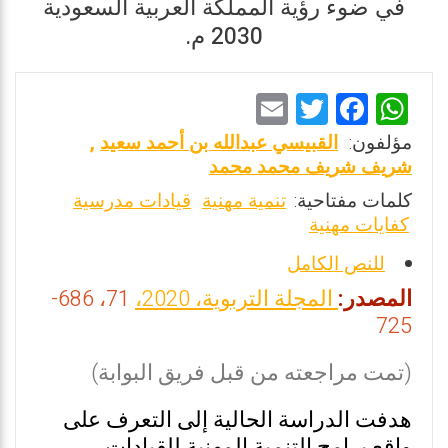
في ضوء رؤية المملكة العربية السعودية
2030 م.
E
T
F
W
m
wi
a
h
مؤلفون:
القبيسي عبدالله بن أحمد سعيد
,
ai
tt
ce
at
شريف شريف محمد محمد
l
er
b
s
كلمات مفتاحية:
تنمية مهنية
قيادات مدرسية
كفايات مهنية
o
A
o
p
للنص الكامل
k
p
المصدر:
المجلة التربوية، 2020،
71، 686-
725
(تمت مراجعته من قبل فريق البوابة)
هدفت الدراسة الحالية إلى التعرف على
واقع برامج التنمية المهنية للقيادات