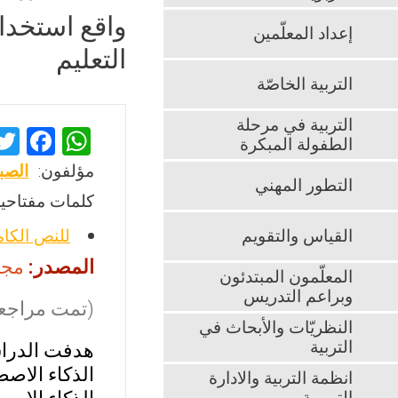
واقع استخدا
إعداد المعلّمين
التعليم
التربية الخاصّة
التربية في مرحلة
F
W
الطفولة المبكرة
a
h
مؤلفون:
الصب
التطور المهني
ce
at
كلمات مفتاحية
b
s
القياس والتقويم
للنص الكا
o
A
المصدر:
مجلة 
o
p
المعلّمون المبتدئون
وبراعم التدريس
k
p
(تمت مراجعت
النظريّات والأبحاث في
التربية
هدفت الدراس
الذكاء الاص
انظمة التربية والادارة