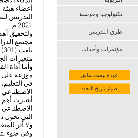
الذكاء الاص
التربوية
أعضاء هيئة ا
تكنولوجيا وحوسبة
التدريس لتط
2021 م.
طرق التدريس
ولتحقيق أهد
مؤتمرات وأحداث
بل
متغيرات الجن
موزعة على م
عودة لبحث سابق
في التعليم، 
إظهار تاريخ البحث
الاصطناعي ف
أشارت أهم نت
الاصطناعي في
التي تحول د
ولا أثر للمت
وفي ضوء نتا