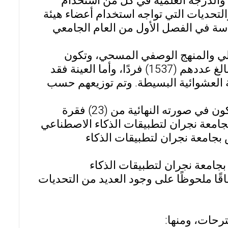
 والدرجة العلمية في كل من استخدام
التحديات التي تواجه استخدام أعضاء هيئة
سة في الفصل الأول من العام الجامعي
لي والمنهج الوصفي المسحي، وتكون
مجتمع الدراسة من جميع أعضاء هيئة التدريس بجامعة نجران البالغ عددهم (1537) فردًا، وأما العينة فقد
لطريقة العشوائية البسيطة. وتم توزيعهم حسب
وأما أداة القياس فكانت عبارة عن استبيان من إعداد الباحث وتكون في صورته النهائية من (23) فقرة
جامعة نجران لتطبيقات الذكاء الاصطناعي
 بجامعة نجران لتطبيقات الذكاء
بجامعة نجران لتطبيقات الذكاء
قًا ملحوظًا على وجود العديد من التحديات
رحات، ومنها: