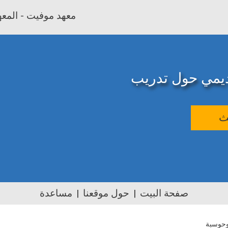
معهد موفيت - المعهد
اديمي حول تدريب
ث
صفحة البيت
حول موقعنا
مساعدة
وحوسبة