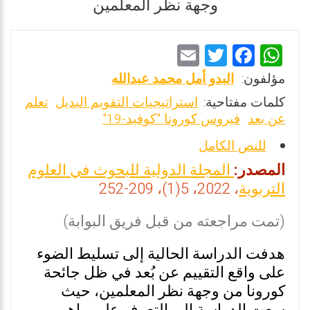
وجهة نظر المعلمين
E
T
F
W
m
wi
a
h
مؤلفون:
البدو أمل محمد عبدالله
ai
tt
ce
at
كلمات مفتاحية:
استراتيجيات التقويم البديل
تعلم
l
er
b
s
عن بعد
فيروس كورونا "كوفيد-19"
o
A
للنص الكامل
o
p
المصدر:
المجلة الدولية للبحوث في العلوم
k
p
التربوية
، 2022، 5(1)، 209-252
(تمت مراجعته من قبل فريق البوابة)
هدفت الدراسة الحالية إلى تسليط الضوء
على واقع التقييم عن بُعد في ظل جائحة
كورونا من وجهة نظر المعلمين، حيث