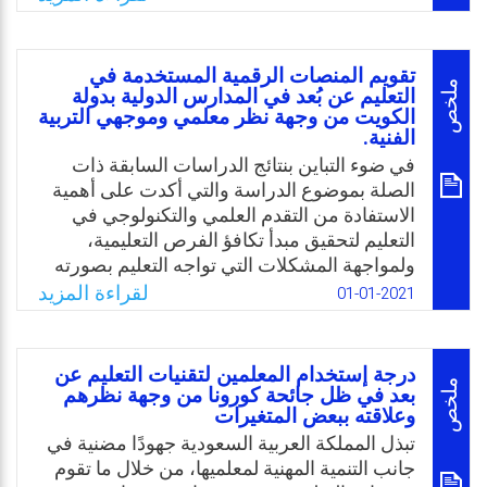
أن أبناءهم خضعوا للدراسة عن بُعد، وعاشوا تلك
الدراسة.
التجربة بكافة إجراءاتها سواء كانت صحيحة أو
Email
Twitter
Facebook
WhatsApp
خاطئة، بالإضافة لذلك يعتقد أن الانتقال إلى التعلم
تقويم المنصات الرقمية المستخدمة في
الإلكتروني يمكن أن يؤثر بشكل كبير على العملية
ملخص
التعليم عن بُعد في المدارس الدولية بدولة
التعليمية وعلى تصور المعلمين حول استخدام
الکويت من وجهة نظر معلمي وموجهي التربية
الفنية.
الإنترنت بعملية التدريس وانعكاسه على تعلم
في ضوء التباين بنتائج الدراسات السابقة ذات
طلابهم، ويعتبر ذلك أساس هذا البحث، حيث اعتبر
الصلة بموضوع الدراسة والتي أكدت على أهمية
بأنه من المهم والضروري تحليل ما إذا كان
الاستفادة من التقدم العلمي والتكنولوجي في
المعلمين قد تكيفوا للتعلّم الإلكتروني ومدى
التعليم لتحقيق مبدأ تكافؤ الفرص التعليمية،
رضاهم عن هذه التجربة الحصرية عبر الإنترنت.
ولمواجهة المشكلات التي تواجه التعليم بصورته
Email
Twitter
Facebook
WhatsApp
التقليدية، ومن خلال استخدام أدوات التعليم عن
لقراءة المزيد
01-01-2021
بُعد ومنها المنصات الرقمية كبيئة تعليمية موازية
أو بديلة للتعليم النظامي، سعى البحث الحالي إلى
تقويم المنصات الرقمية المستخدمة في التعليم
درجة إستخدام المعلمين لتقنيات التعليم عن
عن بُعد في المدارس الدولية بدولة الكويت من
ملخص
بعد في ظل جائحة كورونا من وجهة نظرهم
وعلاقته ببعض المتغيرات
وجهة نظر معلمي وموجهي التربية الفنية من
خلال السؤال الرئيس التالي: ما مدى تحقيق
تبذل المملكة العربية السعودية جهودًا مضنية في
معايير تقويم المنصات الرقمية المستخدمة في
جانب التنمية المهنية لمعلميها، من خلال ما تقوم