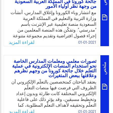
جائحة كورونا في المملكة العربية السعودية
مع معلميهم والرد المباشر على تساؤلاتهم؛ كما
من وجهة نظر أولياء الأمور
وأثر التدريس غير المباشر (أي عن بُعد) على
مع انتشار وباء الكورونا وإغلاق المدارس، أنشأت
أساليب التقويم والتقييم التقليدية، نظرًا لعدم
وزارة التربية والتعليم في المملكة العربية
وجود الطالب وجهًا لوجه أمام المعلم، وهذا ما
السعودية منصة تعليمية عبر الإنترنت بأسم
تعالجه هذه الورقة البحثية.
“مدرستي”. وتمَكّن هذه المنصة المعلمين من
Email
Twitter
Facebook
WhatsApp
إجراء فصول افتراضية وتقديم مجموعة متنوعة
من المحتوى، مثل مقاطع الفيديو التعليمية
لقراءة المزيد
01-01-2021
والكتب المدرسية وأوراق العمل والعروض
التقديمية المناسبة لكافة مستويات الطلبة. وتتيح
المنصة أيضًا للمعلمين والطلبة وأولياء الأمور
تصورات معلمي ومعلمات المدارس الخاصة
التواصل. وعليه، فمن المهم فهم أثر الانتقال إلى
ملخص
نحو استخدام المنصات الإلكترونية في عملية
التعلم خلال جائحة كورونا من وجهم نظرهم
التعلم عبر الإنترنت على التواصل بين المعلمين
وعلاقتها ببعض المتغيرات
والطلبة، وعلى إنتاجية الطلاب. ومن خلال التطور
يعتقد الباحثان كمتخصصين بالتعلّم الإلكتروني أن
التكنولوجي الحالي نتجت إمكانية التواصل وزادت
الظروف التي فرضت فيها منصات التعلّم
فرص التعلم عبر الإنترنت، ومن المرجح تكرار
الإلكتروني المختلفة كانت طارئة وبدون إعداد
العملية مستقبلًا. ولذلك، يُعد تحسين الاتصال عبر
وتخطيط مسبقين، وقد يؤثر ذلك على فاعلية
الإنترنت بين المعلمين والطلاب أمرًا حيويًا
التعلّم وتحقيقه لأهداف التعلّم المطلوبة، كما
ويساعد في ضمان التعلم والإنتاجية الفعّالة حتى
شعر الباحثان بتلك المعضلة كونهما وليا أمر حيث
في الظروف القاسية، وهذا ما تعالجه هذه
لقراءة المزيد
01-01-2021