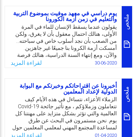
الوقوف على واقع تطبيق هذه التجربة الجديدة،
ومعرفة جوانب تميزها لتعزيزها، واقتراح الحلول
يوم دراسي في معهد موفيت بموضوع التربية
للصعوبات والعقبات التي تواجهها، وعليه تتمثل
ملخص
والتعليم في زمن أزمة الكورونا
مشكلة الدراسة بالسؤال التالي: ما واقع تجربة
يقولون عندما يسقط الإنسان للماء في المرة
التعلم عن بُعد في ظل انتشار جائحة كورونا
الأولى، هنالك احتمال معقول بأن لا يغرق، ولكن
بالمدارس الحكومية بسلطنة عُمان من وجهة
من الصعب بأن نجد أسلوب خاص في سباحته…
نظر الهيئة التدريسية؟
أمسكت أزمة الكرونا بنا جميعًا غير جاهزين.
والآن، ومع إنتهاء السنة الدراسية، هنالك فرصة
Email
Twitter
Facebook
WhatsApp
لصقل “أسلوب سباحتنا”، ولنُخرج الرأس من
لقراءة المزيد
30-06-2020
المياه الهائجة، ولنتأمل على الجوانب، وإلى
زملائنا في جميع أنحاء العالم، ولنرى: (1) مع أي
الصعوبات المشتركة تمت المواجهة؟ (2) أي
أخبرونا عن اقتراحاتكم وخبرتكم مع البوابة
حلول وجدت؟ (3) ماذا يمكن أن نتعلم للمستقبل،
ملخص
الدولية لإعداد المعلمين
من أجل أن نعمل بشكل صحيح حتى في الأيام
الزملاء الأعزاء، نتساءل في هذه الأيام كيف
الروتينية؟
تتعاملون وزملاؤكم ، مع تأثير جائحة Covid-19
العالمية والتي تؤثر بشكل متزايد على مهنتنا كل
Email
Twitter
Facebook
WhatsApp
يوم. نحن مستمرون في البحث عن طرق
لمساعدة المجتمع المهني لمعلمي المعلمين حول
العالم ، من خلال البوابة الدولية لإعداد المعلمين.
لقراءة المزيد
01-04-2020