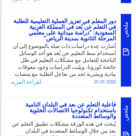
سنكون ممتنين إذا استطعتم أن تكتبوا لنا أفكاركم
واقتراحاتكم وطلباتكم ونعدكم بالنظر فيها وأخذها
في الحسبان.
دور المعلم في تعزيز العملية التعليمية للطلبة
ملخص
في التعلم عن بُعد في المملكة العربية
Email
Twitter
Facebook
WhatsApp
السعودية: “دراسة ميدانية على معلمي
المرحلة الثانوية بمدينة الرياض”
أشارت عِدة دراسات ذات صلة يالموضوع إلى أن
استخدام نمط التعليم عن بُعد هو أحد الوسائل
الناجحة للتعامل مع مشكلات التعليم في ظل
جائحة كورونا، وبيّنت الدراسات وجود معوقات
مادية وبشرية تَحد من تفاعل الطلبة مع منصات
التعلم، ومنها: عدم توفر الإنترنت، وقلة الأجهزة،
لقراءة المزيد
01-01-2020
وضعف في المهارات المطلوبة. بينما أشارت
دراسات أخرى لإيجابيات استخدام نمط التعلم
عن بُعد، مثل زيادة ثقافة الطلبة بمهارات
فاعلية التعلم عن بعد في البلدان النامية
الحاسوب، وتقديم المادة التعليمية بطرق مشوقة
ملخص
باستخدام تكنولوجيا الاتصالات الخلوية
والوسائط المتعددة
تُساعد الطلبة على الاحتفاظ بالمعلومات لفترات
أطول، كما وتقدم التغذية الراجعة الفورية
يُبحث في هذه الورقة مشكلات تطبيق التعلم عن
والمستمرة للمتعلم؛ وعليه تلخصت مشكلة
بعد من خلال الوسائط المتعددة في البلدان