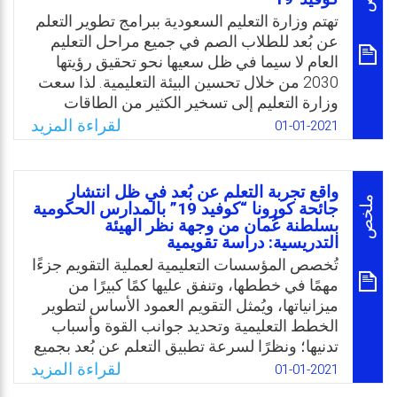
دائم، وأن التحول من التعليم التقليدي إلى
تهتم وزارة التعليم السعودية ببرامج تطوير التعلم
الأسلوب الرقمي بات هاجسًا مُقلقًا، بالإضافة
عن بُعد للطلاب الصم في جميع مراحل التعليم
لعملية ملاءمة المناهج للتعلم الرقمي، وعليه،
العام لا سيما في ظل سعيها نحو تحقيق رؤيتها
تمثلت مشكلة الدراسة بالسؤال التالي: ما درجة
2030 من خلال تحسين البيئة التعليمية. لذا سعت
الاستعداد للتعلم الرقمي في الأردن خلال جائحة
وزارة التعليم إلى تسخير الكثير من الطاقات
كورونا من وجهة نظر معلمي مدارس شمال
المادية والبشرية في سبيل الحصول على النتائج
لقراءة المزيد
01-01-2021
الأردن؟
المأمولة في ميدان تعليم الصم في ظل جائحة
فايروس كورونا. وللوقوف على واقع الخدمات
Email
Twitter
Facebook
WhatsApp
التعليمية التي توفرها وزارة التعليم للطلاب الصم
واقع تجربة التعلم عن بُعد في ظل انتشار
سواءً بمدارسهم أو عن بُعد نظرًا لجائحة كورونا،
ملخص
جائحة كورونا “كوفيد 19” بالمدارس الحكومية
بسلطنة عُمان من وجهة نظر الهيئة
يجب القيام بالتقويم المستمر لها ومن منظور
التدريسية: دراسة تقويمية
المعلمين لهؤلاء الطلاب. وعليه تمثلت مشكلة
تُخصص المؤسسات التعليمية لعملية التقويم جزءًا
الدراسة بوجود الحاجة لمعرفة واقع الخدمات
مهمًا في خططها، وتنفق عليها كمًا كبيرًا من
التعليمية عن بُعد المقدمة للطلاب الصم خلال
ميزانياتها، ويُمثل التقويم العمود الأساس لتطوير
جائحة فايروس كورونا كما يراها المعلمون
الخطط التعليمية وتحديد جوانب القوة وأسباب
والمعلمات.
تدنيها؛ ونظرًا لسرعة تطبيق التعلم عن بُعد بجميع
Email
Twitter
Facebook
WhatsApp
المؤسسات التعليمية في سلطنة عُمان بسبب
لقراءة المزيد
01-01-2021
انتشار جائحة الكورونا، فإن هذا الإجراء يتطلب