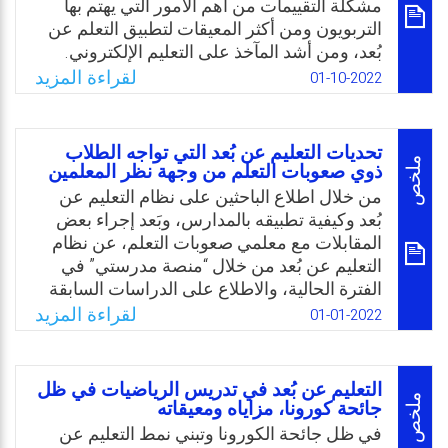
مشكلة التقييمات من أهم الأمور التي يهتم بها
Email
Twitter
Facebook
WhatsApp
التربويون ومن أكثر المعيقات لتطبيق التعلم عن
بُعد، ومن أشد المآخذ على التعليم الإلكتروني.
ومع حدوث جائحة كرونا، وعدم استطاعة الطلبة
لقراءة المزيد
01-10-2022
والمعلمين الوصول لقاعات التدريس، كانت
الحاجة مُلحة لمثل هذا النوع من التقييم. ونتيجة
لحضور الباحثة عدد من المؤتمرات الافتراضية
تحديات التعليم عن بُعد التي تواجه الطلاب
العربية كان أكثر الانتقادات للتعلم عن بُعد في
ملخص
ذوي صعوبات التعلم من وجهة نظر المعلمين
عملية التقييم. وأغلب المشاركات والحضور تتطلع
من خلال اطلاع الباحثين على نظام التعليم عن
إلى حلول لهذه المشكلة، وكانت لدى الباحثة رغبة
بُعد وكيفية تطبيقه بالمدارس، وبَعد إجراء بعض
سابقة في ايجاد حلول لمشكلة تقييم الطلبة،
المقابلات مع معلمي صعوبات التعلم، عن نظام
لذلك عمدت الباحثة إلى تقديم نموذج لأساليب
التعليم عن بُعد من خلال “منصة مدرستي” في
التقييم عن بُعد ومعالجة هذا الموضوع؛ وعليه،
الفترة الحالية، والاطلاع على الدراسات السابقة
تحددت مشكلة الدراسة بالتساؤل التالي: ما واقع
بنفس المجال تبين أن هناك معوقات إدارية، كما
لقراءة المزيد
01-01-2022
التقييم عن بُعد في ظل جائحة كورونا من وجهة
أنه لا توجد طريقة واضحة أو مرجعية متكاملة
نظر المعلمين؟
لعمل معلمي صعوبات التعلم عن بُعد. فهناك تباين
في الأساليب المستخدمة لشرح المادة العلمية
Email
Twitter
Facebook
WhatsApp
التعليم عن بُعد في تدريس الرياضيات في ظل
بين التعليم عن بُعد والتعليم التقليدي خاصة في
ملخص
جائحة كورونا، مزاياه ومعيقاته
الصعوبات التي تحتاج إلى ملاحظة وتوجيه مباشر،
في ظل جائحة الكورونا وتبني نمط التعليم عن