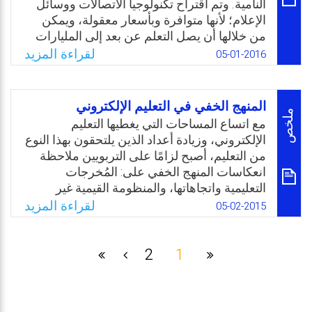
الدراسة بدور المعلم في تعزيز العملية التعليمية
النامية. وتم اقتراح تكنولوجيا الاتصالات ووسائل
للطلبة في التعلم عن بُعد بالمملكة العربية
الإعلام؛ لأنها متوافرة وبأسعار معقولة، ويمكن
السعودية.
من خلالها أن يصل التعلم عن بعد إلى المليارات
من الناس بطريقة فعّالة. وكذلك تم تقديم بعض
لقراءة المزيد
05-01-2016
Email
Twitter
Facebook
WhatsApp
الأمثلة على الإنجازات التي تحققت في هذا
المجال. وهناك حاجة إلى المزيد من البحوث التي
يتعين القيام بها للاستفادة من فرصة الوصول إلى
المنهج الخفي في التعليم الإلكتروني
البلايين في الدول النامية من خلال تكنولوجيا
ملخص
مع اتساع المساحات التي يغطيها التعليم
الاتصالات، وتكنولوجيا الوسائط المتعددة، وتوجيه
الإلكتروني، وزيادة أعداد الذين يلتحقون بهذا النوع
التكنولوجيا متعددة الوسائط لنقلها إلى هذه
من التعليم، أصبح لزامًا على التربويين ملاحظة
المواقع.
انعكاسات المنهج الخفي على: المُخرجات
التعليمية واتجاهاتها، والمنظومة القيمية غير
Email
Twitter
Facebook
WhatsApp
المقصودة في المنهاج والمقررات الإلكترونية
لقراءة المزيد
05-02-2015
وانعكاسات الحوارات، واستراتيجيات التدريس
التي يمارسها المعلمون أثناء تعليمهم الإلكتروني،
فضلا عن الارتباطات التشعيبية التعليمية،
2
1
والدعائية المبثوثة في ثنايا هذه المواقع، والتواصل
البيني بين المتعلمين أنفسهم، والأجهزة المساندة
لإتمام العملية التعليمية وأثرها في المسيرة