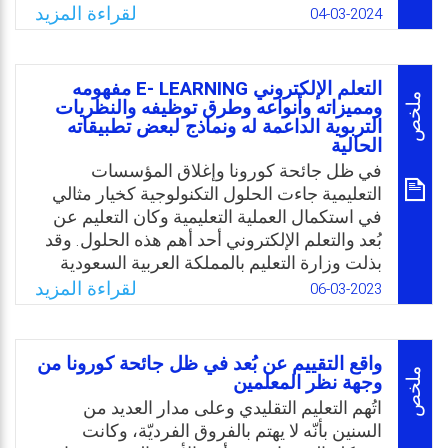
(التعلم عن بُعد)، وظهرت الحاجة الملحة لتدريب
عن بُعد.
لقراءة المزيد
04-03-2024
أعضاء هيئة التدريس أثناء الخدمة على استخدام
Email
Twitter
Facebook
WhatsApp
التكنولوجيا الحديثة في التعليم وجميع البرامج
التعليمية، ولذا جاءت الدراسة الحالية كمحاولة
التعلم الإلكتروني E- LEARNING مفهومه
للتعرف على اتجاهات المدراء والمعلمين في
ملخص
ومميزاته وأنواعه وطرق توظيفه والنظريات
المدارس الحكومية الأردنية نحو استخدام
التربوية الداعمة له ونماذج لبعض تطبيقاته
الحالية
تطبيقات الهاتف الذكي في (التعلم عن بُعد)
في ظل جائحة كورونا وإغلاق المؤسسات
وخاصة بَعد جائحة (COVID-19).
التعليمية جاءت الحلول التكنولوجية كخيار مثالي
Email
Twitter
Facebook
WhatsApp
في استكمال العملية التعليمية وكان التعليم عن
بُعد والتعلم الإلكتروني أحد أهم هذه الحلول. وقد
بذلت وزارة التعليم بالمملكة العربية السعودية
جهودًا واضحة لدعم التعليم عن بعُد والتعلم
لقراءة المزيد
06-03-2023
الإلكتروني خلال الجائحة ومازالت، وكانت لها
تجربة ناجحة، وأصبحت مثلاً يحتذى به في مواجهه
التحديات والتعامل مع الظروف الطارئة والعمل
واقع التقييم عن بُعد في ظل جائحة كورونا من
على إعداد المجتمع للتعامل مع أدوات التكنولوجيا
ملخص
وجهة نظر المعلمين
الحديثة ونشر الوعي المجتمعي بأهمية ودور هذا
اتُهم التعليم التقليدي وعلى مدار العديد من
النوع من التعليم لضمان الاستفادة المثلى منه.
السنين بأنّه لا يهتم بالفروق الفرديّة، وكانت