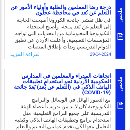
من المهارات لتطبيق التقنيات بالتعليم، وضرورة
درجة رضا المعلمين والطلبة وأولياء الأمور عن
إلمامه بأحدث التطورات بمجال التكنولوجيا
ملخص
التعلم عن بُعد في محافظة عجلون
التعليمية والذكاء الاصطناعي، وأن يكون قادرًا
في ظل تفشي جائحة الكورونا أصبحت الحاجة
على توظيفها بطريقة فعّالة ومبتكرة بالعملية
إلى التعلم عن بُعد ملحة، وأصبح استخدام
التعليمية. وعليه تمثلت مشكلة الدراسة في
التكنولوجيا المعلوماتية من التحديات التي تواجه
ضرورة التحقق من متطلبات توظيف الذكاء
المؤسسات التعليمية، وأعلنت الأردن عن تعليق
الاصطناعي في العملية التعليمية من وجهة نظر
الدوام التدريسي وبدأت بإطلاق المنصات
معلمي محافظة معان الأردنية.
التعليمية عبر الإنترنت كمنصة “نورسبيس”،
لقراءة المزيد
29-04-2024
وقامت الوزارة بنقل محتوى هذه المنصة على
Email
Twitter
Facebook
WhatsApp
شاشة التلفاز، وأطلقت منصة مطورة بإسم
“درسك” وهي منصة مجانية توفر للطلبة من
اتجاهات المدراء والمعلمين في المدارس
الصف الأول وحتى الثاني ثانوي دروسًا تعليمية
ملخص
الحكومية الأردنية نحو استخدام تطبيقات
الهاتف الذكي في (التعلم عن بُعد) بَعدَ جائحة
من خلال مقاطع فيديو وبجميع المناهج المدرسية.
(COVID-19)
ومع ذلك، ظهر نوع من عدم الرضا والارباك
مع التطور الهائل في الوسائل والبرامج
والقلق لدى كل من أولياء الأمور والمعلمين
التكنولوجية كان لا بد من تدريب أعضاء الهيئة
والطلبة والمعلمين نتيجة الانتقال إلى التعلم بُعد،
التدريسية على جميع البرامج التعليمية، مثل
وظهور العديد من التحديات التقنية. وعليه كانت
استخدام برامج وتطبيقات الهاتف الذكي وكيفية
الحاجة للكشف عن درجة رضا أولياء الأمور
التعامل معها لكي تخدم عمليتي التعليم والتعلم
والمعلمين والطلبة والمعلمين عن عملية التعلم