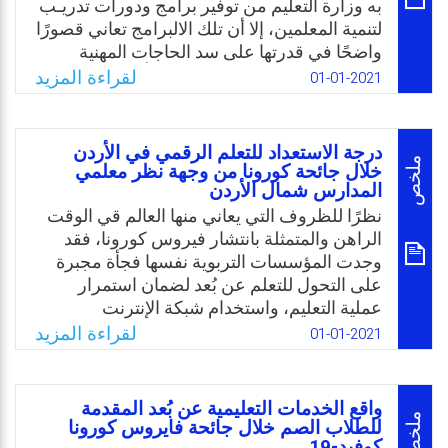
التعليم عن بُعد في المدارس الدولية بدولة
به وزارة التعليم من توفير برامج ودورات تدريـب
الکويت من وجهة نظر معلمي وموجهي التربية
لتنمية المعلمين، إلا أن تلك الالبرامج تعاني قصورًا
الفنية؟
واضحًا في قدرتها على سد الحاجات المهنية
الخاصة بالمعلمين، كما أنها في منأى عن التقنيات
لقراءة المزيد
01-01-2021
Email
Twitter
Facebook
WhatsApp
التدريبية المستحدثة، كما أنها تهمل عنصر مناسبة
الزمان والمكان لطبيعة العملية التدريبية في
الجانب التربوي، بالإضافة إلى عدم وجود توجه
درجة الاستعداد للتعلم الرقمي في الأردن
واضح وصريح يولي اهتماما للمعلم حديث الخبرة
ملخص
خلال جائحة کورونا من وجهة نظر معلمي
المدارس شمال الأردن
يعمل على تجنـب محدودية تأثير البرامج المتبعة
لإعداده، بجانـب تدني مستويات الخريجين
نظرًا للظروف التي يعاني منها العالم قي الوقت
والضعـف الذي تعانيـه عمليـة تدريـب المعلمين
الراهن والمتمثلة بانتشار فيروس كورونا، فقد
أثناء الخدمة، حيـث تتسم البرامج التدريبية بضعف
وجدت المؤسسات التربوية نفسها فجأة مجبرة
برامج الإعداد بها، وتدني مستويات التخطيـط لها،
على التحول للتعلم عن بُعد لضمان استمرار
وقصور تنفيذهـا، ومحدوديـة الـدورات التدريبيـة،
عملية التعليم، واستخدام شبكة الإنترنت
وعلى وجـه الخصـوص مـن خـلال تقنيـات
والهواتف الذكية والحواسيب للتواصل، وقد لاحظ
لقراءة المزيد
01-01-2021
الاتصـال المسـتحدثة.
الباحث من خلال عمله الميداني عدم وجود
كفايات في المهارات لدى الطلبة والمعلمين،
Email
Twitter
Facebook
WhatsApp
وعدم وجود الكفاية من الأجهزة لتغطية عملية
واقع الخدمات التعليمية عن بُعد المقدمة
التعلم عن بُعد، وبأن عدد كبير من الطلبة
ملخص
للطلاب الصم خلال جائحة فايروس كورونا
كوفيد-19
والمعلمين لا تتوفر لديهم شبكة الإنترنت بشكل