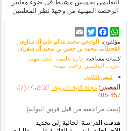
التعليمي بخميس مشيط في ضوء معايير
الرخصة المهنية من وجهة نظر المعلمين
E
T
F
W
m
wi
a
h
مؤلفون:
الوادعي محمد سالم علي آل مداوي
,
ai
tt
ce
at
القحطانى محمد بن حسن بن سعيد آل سفران
l
er
b
s
كلمات مفتاحية:
إدارة تعليمية
تأهيل مهني
تدريب المعلمين
رخصة مهنية
o
A
o
p
للنص الكامل
k
p
المصدر:
مجلة كلية التربية،
2021، 37(7)،
457-486
(تمت مراجعته من قبل فريق البوابة)
هدفت الدراسة الحالية إلى تحديد
الاحتياجات التدريبية القائمة على متطلبات