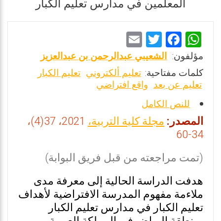
المعلمين في مدارس تعليم الكبار
E
T
F
W
m
wi
a
h
مؤلفون:
الشعيبي عبدالرحمن بن عبدالعزيز
ai
tt
ce
at
كلمات مفتاحية:
تعليم ألكتروني
تعليم الكبار
l
er
b
s
تعليم عن بعد
واقع افتراضي
o
A
للنص الكامل
o
p
المصدر:
مجلة كلية التربية،
2021، 37(4)،
k
p
34-60
(تمت مراجعته من قبل فريق البوابة)
هدفت الدراسة الحالية إلى معرفة مدى
ملاءمة مفهوم المدرسة الافتراضية لأهداف
تعليم الكبار في مدارس تعليم الكبار