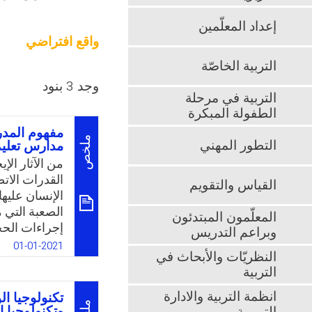
إعداد المعلّمين
واقع افتراضي
التربية الخاصّة
وجد 3 بنود
التربية في مرحلة
الطفولة المبكرة
مفهوم المدر
ملخص
التطور المهني
مدارس تعليم
من الآثار الإ
القدرات الاتص
القياس والتقويم
الإنسان عليه
الصعبة التي 
المعلّمون المبتدئون
إجراءات الحج
وبراعم التدريس
الكورونا والت
01-01-2021
النظريّات والأبحاث في
التعليمية. وأ
التربية
جميع أنحاء ا
التقنيات الحد
انظمة التربية والادارة
تكنولوجيا ال
كمسار مواز ل
وتكنولوجيا ا