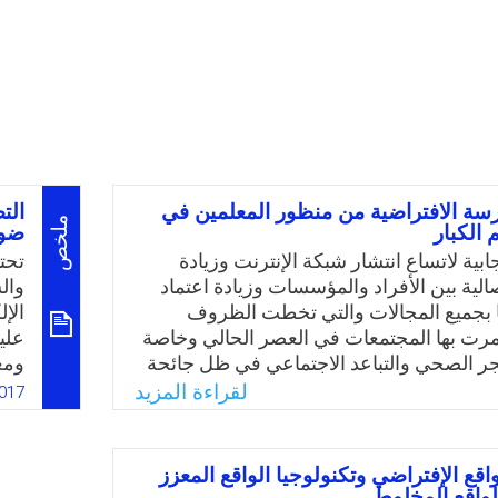
سة الافتراضية من منظور المعلمين في
الت
ملخص
 الكبار
ضوء
يجابية لاتساع انتشار شبكة الإنترنت وزيادة
تحتا
الية بين الأفراد والمؤسسات وزيادة اعتماد
وال
ا بجميع المجالات والتي تخطت الظروف
الإ
مرت بها المجتمعات في العصر الحالي وخاصة
علي
ر الصحي والتباعد الاجتماعي في ظل جائحة
ومع
ي غيّرت الكثير من المفاهيم في أليات العمل
بعض
لقراءة المزيد
017
دت هذه الجائحة إلى تعطيل توفير التعليم في
هذا
لعالم. ووجدت محاولات عالمية حثيثة لتوظيف
الط
يثة في التعليم، فأوجدت التعليم الإلكتروني
توق
واقع الإفتراضي وتكنولوجيا الواقع المعزز
لتعليم التقليدي. قطعت المملكة العربية
للفر
لواقع المخلوط