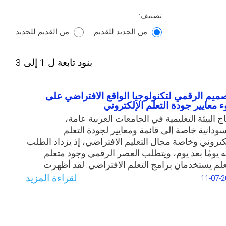
تصنيف:
من الجديد للقديم
من القديم للجديد
بنود تابعة ل 1 إلى 3
صميم الرقمي لتكنولوجيا الواقع الافتراضي على
 معايير جودة التعلم الإلكتروني
ج البيئة التعليمية في الجامعات العربية عامة،
سودانية خاصة إلى قائمة ومعايير لجودة التعلم
لكتروني وخاصة مجال التعليم الافتراضي، إذ يزداد الطلب
ه يومًا بعد يوم، ويتطلب العصر الرقمي وجود متعلم
لم يستخدمان برامج التعلم الافتراضي. لقد أظهرت
 البحوث أن مديري الجامعات والمعلمين ينظرون إلى
لقراءة المزيد
11-07-2
 النوع من التعليم كوسيلة للوصول إلى عدد كبير من
لاب، إلا أن المعلمين يعانون عبء العمل الثقيل جراء
عات عالية من قبل الطلاب الذين أعربوا عن تقديرهم
صة التي تتيحها بيئات التعلم الافتراضية، والتعلم