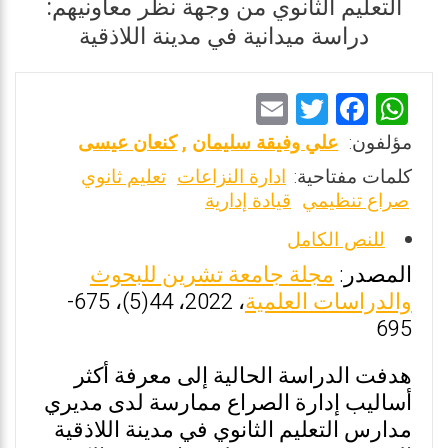
التعليم الثانوي من وجهة نظر معاونيهم:
دراسة ميدانية في مدينة اللاذقية
E
T
F
W
m
wi
a
h
مؤلفون:
علي وفيقة سليمان
,
كنعان عيسى
ai
tt
ce
at
كلمات مفتاحية:
ادارة النزاعات
تعليم ثانوي
l
er
b
s
صراع تنظيمي
قيادة إدارية
o
A
للنص الكامل
o
p
المصدر:
مجلة جامعة تشرين للبحوث
k
p
والدراسات العلمية
، 2022، 44(5)، 675-
695
هدفت الدراسة الحالية إلى معرفة أكثر
أساليب إدارة الصراع ممارسة لدى مديري
مدارس التعليم الثانوي في مدينة اللاذقية