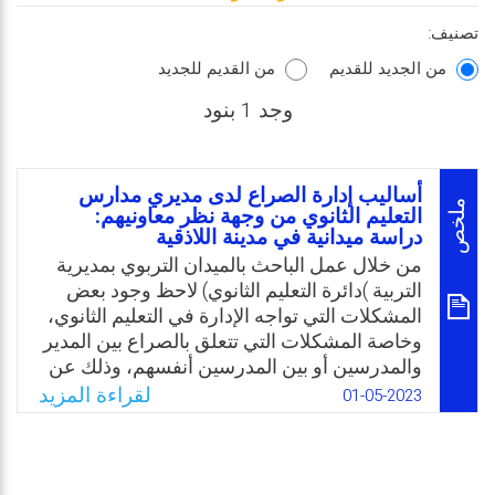
تصنيف:
من الجديد للقديم
من القديم للجديد
وجد 1 بنود
أساليب إدارة الصراع لدى مديري مدارس
ملخص
التعليم الثانوي من وجهة نظر معاونيهم:
دراسة ميدانية في مدينة اللاذقية
من خلال عمل الباحث بالميدان التربوي بمديرية
التربية )دائرة التعليم الثانوي) لاحظ وجود بعض
المشكلات التي تواجه الإدارة في التعليم الثانوي،
وخاصة المشكلات التي تتعلق بالصراع بين المدير
والمدرسين أو بين المدرسين أنفسهم، وذلك عن
طريق عدد الشكاوي الرسمية التي يتقدم بها عدد
لقراءة المزيد
01-05-2023
من مديري ومدرسي هذه المدارس لمديرية
التربية، والتي قد تتطور أحيانًا إلى صراعات قد
تترك أثارها السلبية على المدرسة إذا لم يُحسن
المدير حلها، ومن خلال دراسة استطلاعية قام بها