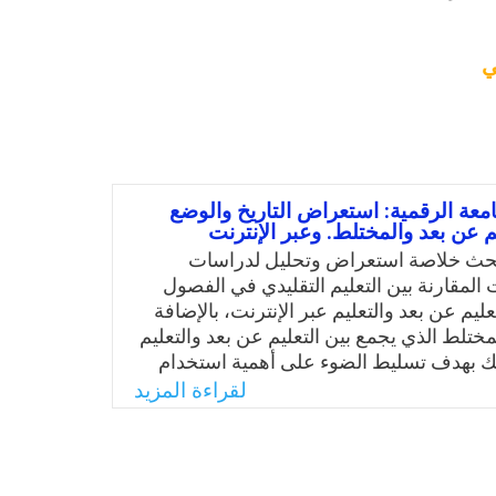
ي
معة الرقمية: استعراض التاريخ والوضع
م عن بعد والمختلط. وعبر الإنترنت
لبحث خلاصة استعراض وتحليل لدراسات
 المقارنة بين التعليم التقليدي في الفصول
عليم عن بعد والتعليم عبر الإنترنت، بالإضافة
لمختلط الذي يجمع بين التعليم عن بعد والتعليم
لك بهدف تسليط الضوء على أهمية استخدام
مية في دعم عملية التعلم في العصر الحديث،
لقراءة المزيد
ئج البحث في إعداد دراسة شاملة لتأسيس ما
ة الرقمية.
Email
Twitter
Faceboo
Whats