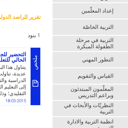
إعداد المعلّمين
تقرير للراصد الدول
التربية الخاصّة
1 بنود
التربية في مرحلة
الطفولة المبكرة
التحضير للجا
ملخص
التطور المهني
الحالي للتعل
يتناول هذا ا
عديدة، تناولت
القياس والتقويم
الدراسية والت
إلى التعليم ا
المعلّمون المبتدئون
التقليدي؛ وذ
وبراعم التدريس
التقنية الرق
18-03-2015
النظريّات والأبحاث في
واستخدام نتا
التربية
يسمى بالجامع
انظمة التربية والادارة
k
App