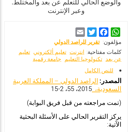
والوضع الحالي للتعلم عن بعد والمختلط.
وعبر الإنترنت
E
T
F
W
m
wi
a
h
مؤلفون:
تقرير للراصد الدولي
ai
tt
ce
at
كلمات مفتاحية:
انترنت
تعليم ألكتروني
تعليم
l
er
b
s
عن بعد
تكنولوجيا التعليم
جامعة رقمية
o
A
للنص الكامل
o
p
المصدر:
الراصد الدولي – المملكة العربية
k
p
السعودية،
2015، 55، 2-15
(تمت مراجعته من قبل فريق البوابة)
يركز التقرير الحالي على الأسئلة البحثية
الآتية: