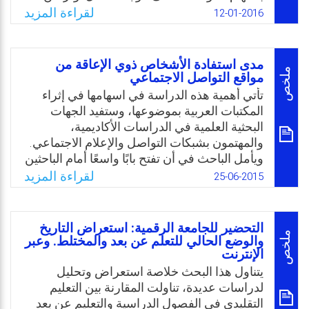
التواصل الاجتماعي.
الدول على دور الجامعات في قيادة عجلة التنمية
لقراءة المزيد
12-01-2016
والتطوير، وكان لثورة تكنولوجيا المعلومات
Email
Twitter
Facebook
WhatsApp
والاتصال أثر كبير في حدوث نقلة نوعية في حياة
الشعوب، والتي إنعكست على كافة مجالات
مدى استفادة الأشخاص ذوي الإعاقة من
الحياة الاجتماعية والعلمية والتربوية، وهذه النقلة
ملخص
مواقع التواصل الاجتماعي
المجتمعية نقلة تربوية في ذاتها، حيث تعد
تأتي أهمية هذه الدراسة في اسهامها في إثراء
المعرفة الخيار الأساس في تقدم المجتمعات،
المكتبات العربية بموضوعها، وستفيد الجهات
والهدف الرئيس للاستثمار في العصر الحديث،
البحثية العلمية في الدراسات الأكاديمية،
ومن هنا جاءت فكرة بناء بيئة الكترونية مقترحة
والمهتمون بشبكات التواصل والإعلام الاجتماعي.
لتنمية المهام المعرفية المرتبطة ببعض تطبيقات
ويأمل الباحث في أن تفتح بابًا واسعًا أمام الباحثين
الإنترنت التفاعلية لدى أعضاء هيئة التدريس
للخوض أكثر في غمار شبكات التواصل والبحث
لقراءة المزيد
25-06-2015
بجامعة مؤتة.
في التحديات التي تواجه ذوي الإعاقة لاستخدامها.
كما ستعود الدراسة بالنفع على ذوي الإعاقة،
Email
Twitter
Facebook
WhatsApp
وذلك بعد نشر نتائجها وتعريف المجتمع بأهم
التحضير للجامعة الرقمية: استعراض التاريخ
الموضوعات التي يصبو الأشخاص ذوي الإعاقة
ملخص
والوضع الحالي للتعلم عن بعد والمختلط. وعبر
الإنترنت
لتوفيرها لهم عبر مواقع التواصل الاجتماعي،
خاصة أن كثير من المواضيع قد يساعد على رفع
يتناول هذا البحث خلاصة استعراض وتحليل
فاعلية مشاركتهم في مجتمعهم. ت
لدراسات عديدة، تناولت المقارنة بين التعليم
التقليدي في الفصول الدراسية والتعليم عن بعد