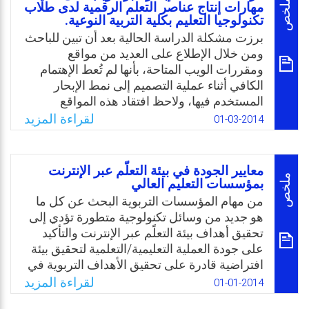
وأساسًا لانطلاق بحوث أخرى، وقد تُقدم تغذية
ملخص
مهارات إنتاج عناصر التعلم الرقمية لدى طلاب
تكنولوجيا التعليم بكلية التربية النوعية.
راجعة (مردود) لأفراد الدراسة، في الجامعة
العربية – فرع الأردن- مما قد يزيد الثقافة
برزت مشكلة الدراسة الحالية بعد أن تبين للباحث
والوعي التربوي، والمضي في تفعيل الاستخدام
ومن خلال الإطلاع على العديد من مواقع
الأمثل للانترنت في عملية التعلم والتعليم من
ومقررات الويب المتاحة، بأنها لم تُعط الإهتمام
خلال الموقع الألكتروني للجامعة العربية المفتوحة
الكافي أثناء عملية التصميم إلى نمط الإبحار
ونظام إدارة التعلم (LMS) الخاص بالجامعة.
المستخدم فيها، ولاحظ افتقاد هذه المواقع
والمقررات لمواصفات الإبحار الجيد، الأمر الذي
لقراءة المزيد
01-03-2014
Email
Twitter
Facebook
WhatsApp
دفعه إلى التعرف على أثر اختلاف أنماط الإبحار
على الطلاب وذلك للتوصل إلى أنسب نمط يمكن
استخدامه في تصميم المحتوى الإلكتروني عبر
معايير الجودة في بيئة التعلّم عبر الإنترنت
الويب بما يتناسب مع خصائص طلاب تكنولوجيا
ملخص
بمؤسسات التعليم العالي
التعليم.
من مهام المؤسسات التربوية البحث عن كل ما
هو جديد من وسائل تكنولوجية متطورة تؤدي إلى
Email
Twitter
Facebook
WhatsApp
تحقيق أهداف بيئة التعلًم عبر الإنترنت والتأكيد
على جودة العملية التعليمية/التعلمية لتحقيق بيئة
افتراضية قادرة على تحقيق الأهداف التربوية في
هذه المؤسسات، لذا يطلب من منظومةOnline
لقراءة المزيد
01-01-2014
Learning Environment أن تقدم تعليمًا يتسم