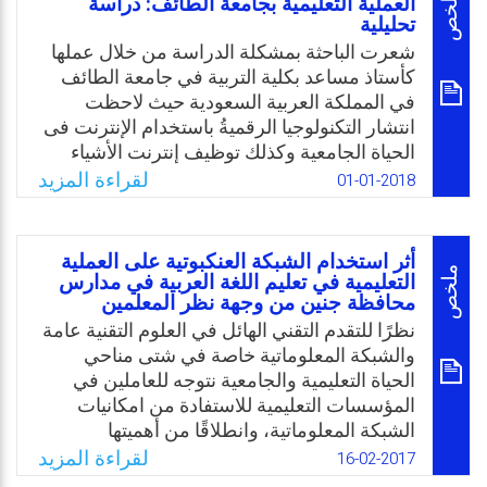
ملخص
العملیة التعلیمیة بجامعة الطائف: دراسة
تحلیلیة
الموضوع أشارت إلى الدور الهام الذي يمكن أن
يؤديه المعلم في معالجة قضية التنمّر المدرسي
شعرت الباحثة بمشكلة الدراسة من خلال عملها
بشكل عام، والتنمّر الشبكي بشكل خاص. كما أن
كأستاذ مساعد بكلية التربية في جامعة الطائف
فهم تصورات المعلمين ومعتقداتهم حول التنمّر
في المملكة العربية السعودية حيث لاحظت
الشبكي هو أمر ضروري لمساعدتهم في تطوير
انتشار التكنولوجيا الرقميةُ باستخدام الإنترنت فى
المهارات اللازمة للتعامل معه.
الحياة الجامعية وكذلك توظيف إنترنت الأشياء
الرقمية في العملية التعليمية مما دعاها إلى
لقراءة المزيد
01-01-2018
Email
Twitter
Facebook
WhatsApp
التفكير في اجراء دراسة تحليلية حول الموضوع
لتحديد اجابات عن الاسئلة البحثية التالية: 1. ما
أسس وآلية عمل إنترنت الأشياء بالعملية التعليمية
أثر استخدام الشبكة العنكبوتية على العملية
بجامعة الطائف؟ 2. ما واقع توظيف إنترنت
ملخص
التعليمية في تعليم اللغة العربية في مدارس
محافظة جنين من وجهة نظر المعلمين
الأشياء الرقمية في العملية التعليمية بجامعة
الطائف؟
نظرًا للتقدم التقني الهائل في العلوم التقنية عامة
والشبكة المعلوماتية خاصة في شتى مناحي
Email
Twitter
Facebook
WhatsApp
الحياة التعليمية والجامعية نتوجه للعاملين في
المؤسسات التعليمية للاستفادة من امكانيات
الشبكة المعلوماتية، وانطلاقًا من أهميتها
للمعلومات وتوظيفها في عملية البحث العلمي،
لقراءة المزيد
16-02-2017
خاصة وأننا نعيش عصر ثورة المعلومات والانفجار