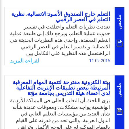
المعلوماتي الهائل، وعليه ارتأى الباحث دراسة
المشكلة والتي تتمحور حول التساؤل الرئيس
التعلم خارج الصندوق الأسود:الاتصالية، نظرية
الآتي: ما أثر استخدام الشبكة العنكبوتية على
ملخص
التعلم في العصر الرقمي
العملية التعليمية في تعليم اللغة العربية في
تعددت نظريات التعلم واختلفت في تفسير
مدارس محافظة جنين من وجهة نظر المعلمين؟
حدوث عملية التعلم، ويرجع ذلك إلى طبيعة عملية
التعلم المعقدة، وإحدى هذه النظريات الحديثة هي
Email
Twitter
Facebook
WhatsApp
الاتصالية. ولتفسير التعلم في العصر الرقمي
الراهنتعمل هذه النظرية على التكامل بين
التطبيقات التربوية لمبادئ نظرية الفوضى،
لقراءة المزيد
11-02-2016
ونظرية الشبكاتونظرية التعقيد ونظرية التنظيم
الذاتي. وتفترض هذه النظرية أن المعرفة موزعة
على شبكات وأن كل شبكة مكوّنة من
بيئة الكترونية مقترحة لتنمية المهام المعرفية
عقدتينمرتبطتين على الأقل،ولا يتم تحصيل
ملخص
المرتبطة ببعض تطبيقات الإنترنت التفاعلية
لدى أعضاء هيئة التدريس بجامعة مؤتة
المعرفةإلا ببناء معرفة جديدة لدى الفرد. ولتكون
شخصًا متعلمًا يعني أن لديك القدرة على أن ترى
يرى الباحث أن التعليم العالي في المملكة الأردنية
تلك الصلات بين مصادر المعلومات المختلفة
الهاشمية يواجه مشكلات، ومعوقات عديدة شأنه
(الشبكات) والتي تمكنك من فهم العالم من
شأن العديد من مؤسسات التعليم العالي في
حولك. وهذا ما يؤكدهالتعلم الحاصل اليوم بين
الدول العربية، والتي تحد من قدرته على القيام
الناس عبر التواصل مع الآخرين من خلال وسائل
بالمهام الموكله له على الوجه الأكمل. وتراهن