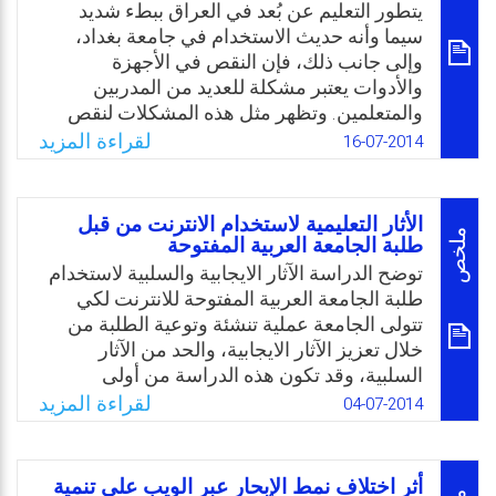
الإنترنت، مما دفعهما لاستكشاف الواقع والتعرف
يتطور التعليم عن بُعد في العراق ببطء شديد
على مدى استخدام أعضاء هيئة التدريس للإنترنت
سيما وأنه حديث الاستخدام في جامعة بغداد،
وما يلزمهم من احتياجات تدريبية.
وإلى جانب ذلك، فإن النقص في الأجهزة
والأدوات يعتبر مشكلة للعديد من المدربين
Email
Twitter
Facebook
WhatsApp
والمتعلمين. وتظهر مثل هذه المشكلات لنقص
في التوجه نحو تدريب المدربين في استخدام
لقراءة المزيد
16-07-2014
التكنولوجيا في التدريس. ومع ذلك، ينبغي تدريب
المدربين لإثراء تجربتهم الخاصة، والاستمرار في
هذه التجربة مع البيئة الجديدة للتعليم. ويُعد تدريب
الأثار التعليمية لاستخدام الانترنت من قبل
المدربين ناجحا في استخدام التكنولوجيا عند
ملخص
طلبة الجامعة العربية المفتوحة
تحويل وتبديل الطريقة التي بها تنظم وتقدم
توضح الدراسة الآثار الايجابية والسلبية لاستخدام
المواد التعليمية.
طلبة الجامعة العربية المفتوحة للانترنت لكي
تتولى الجامعة عملية تنشئة وتوعية الطلبة من
Email
Twitter
Facebook
WhatsApp
خلال تعزيز الآثار الايجابية، والحد من الآثار
السلبية، وقد تكون هذه الدراسة من أولى
الدراسات على مستوى التعليم المفتوح والتي
لقراءة المزيد
04-07-2014
تناولت تلك الآثار التعليمية في المؤسسات
التعليمية التي تعتمد التعليم المدمج، ومحاولة
إثراء المكتبة التربوية بنتائج علمية قد تكون مهمة
أثر اختلاف نمط الإبحار عبر الويب على تنمية