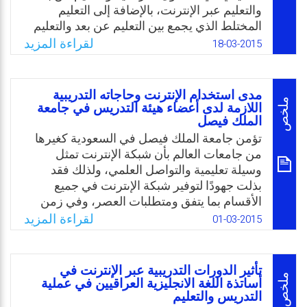
Email
Twitter
Facebook
WhatsApp
والتعليم عبر الإنترنت، بالإضافة إلى التعليم
المختلط الذي يجمع بين التعليم عن بعد والتعليم
التقليدي؛ وذلك بهدف تسليط الضوء على أهمية
لقراءة المزيد
18-03-2015
استخدام التقنية الرقمية في دعم عملية التعلم
في العصر الحديث، واستخدام نتائج البحث في
إعداد دراسة شاملة لتأسيس ما يسمى بالجامعة
مدى استخدام الإنترنت وحاجاته التدريبية
الرقمية.
ملخص
اللازمة لدى أعضاء هيئة التدريس في جامعة
الملك فيصل
Email
Twitter
Facebook
WhatsApp
تؤمن جامعة الملك فيصل في السعودية كغيرها
من جامعات العالم بأن شبكة الإنترنت تمثل
وسيلة تعليمية والتواصل العلمي، ولذلك فقد
بذلت جهودًا لتوفير شبكة الإىترنت في جميع
الأقسام بما يتفق ومتطلبات العصر، وفي زمن
أصبح فيه استخدام الإنترنت حاجة علمية وثقافية،
لقراءة المزيد
01-03-2015
الأمر الذي سهل على أعضاء هيئة التدريس في
الجامعة البحث واكتشاف المعلومة ومصدرها
وقرب التواصل بين الزملاء، ومن خلال ملاحظة
تأثير الدورات التدريبية عبر الإنترنت في
الباحثان فقد شعرا أن أعضاء هيئة التدريس في
ملخص
أساتذة اللغة الانجليزية العراقيين في عملية
التدريس والتعليم
الجامعة قد أبدو اهتمامًا متفاوتًا باستخدام