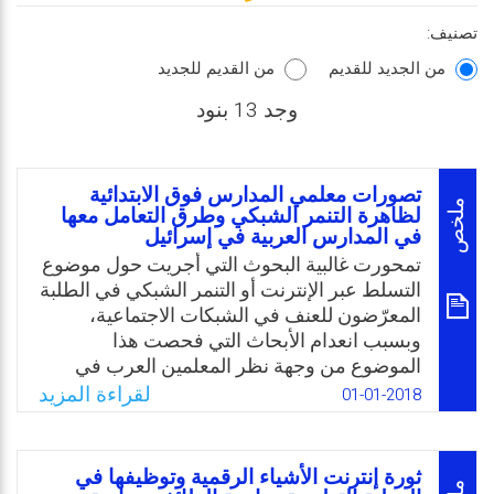
تصنيف:
من الجديد للقديم
من القديم للجديد
وجد 13 بنود
تصورات معلمي المدارس فوق الابتدائية
ملخص
لظاهرة التنمر الشبكي وطرق التعامل معها
في المدارس العربية في إسرائيل
تمحورت غالبية البحوث التي أجريت حول موضوع
التسلط عبر الإنترنت أو التنمر الشبكي في الطلبة
المعرّضون للعنف في الشبكات الاجتماعية،
وبسبب انعدام الأبحاث التي فحصت هذا
الموضوع من وجهة نظر المعلمين العرب في
البلاد، هدف هذا البحث إلى فحص تصوراتهم لهذه
لقراءة المزيد
01-01-2018
الظاهرة، وطرق التعامل معها. ويعتمد البحث
على الفرضية بأن للمدرسة دورًا هامًا ومركزيًا
فيما يتعلق بمحاربة التنمّر الشبكي ومنع أخطاره
ثورة إنترنت الأشیاء الرقمیة وتوظیفها في
على الطلاب، أضف لذلك بأن نتائج البحوث في