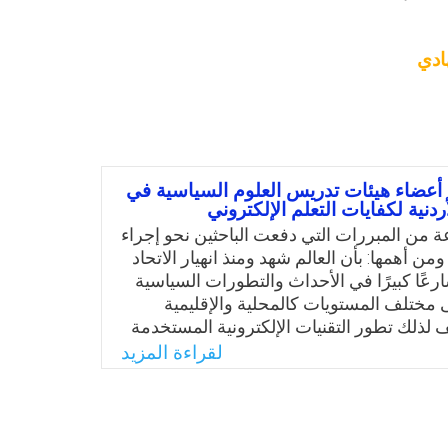
ادي
 أعضاء هيئات تدريس العلوم السياسية في
ردنية لكفايات التعلم الإلكتروني
 من المبررات التي دفعت الباحثين نحو إجراء
من أهمها: بأن العالم شهد ومنذ انهيار الاتحاد
رعًا كبيرًا في الأحداث والتطورات السياسية
ى مختلف المستويات كالمحلية والإقليمية
 لذلك تطور التقنيات الإلكترونية المستخدمة
عليم عمومًا، والتعليم العالي خصوصًا. وعليه،
لقراءة المزيد
بة التطورات سواء في الأحداث السياسية
إقليمية أو المحلية، فإن أقسام العلوم السياسية
ء هيئات التدريس) مطالبة بمواكبة تلك
لها للطلبة لإكسابهم مهارات جديدة تشجعهم