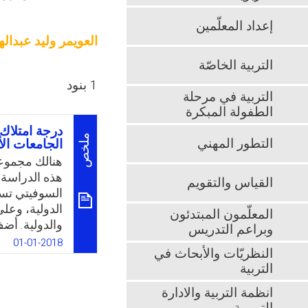
إعداد المعلّمين
العويمر وليد عبداله
التربية الخاصّة
1 بنود
التربية في مرحلة
الطفولة المبكرة
درجة امتلاك
ملخص
التطور المهني
الجامعات الأ
هنالك مجموعة
هذه الدراسة و
القياس والتقويم
السوفيتي تسا
الدولية، وعل
المعلّمون المبتدئون
والدولية. أضف
وبراعم التدريس
في عمليات الت
01-01-2018
النظريّات والأبحاث في
ومن أجل مواك
التربية
الدولية أو ال
)ممثلة بأعضا
انظمة التربية والادارة
التطورات ونق