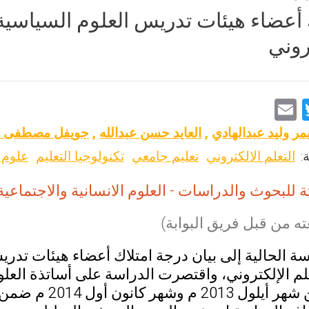
 أعضاء هيئات تدريس العلوم السياسية 
روني
E
T
m
wi
مر وليد عبدالهادي
,
العايد حسن عبدالله
,
جويفل مصطفى عو
ai
tt
:
التعلم الالكتروني
تعليم جامعي
تكنولوجيا التعليم
علوم 
l
er
 للبحوث والدراسات - العلوم الانسانية والاجتماعية –الاردن، 2018، 3
ه من قبل فريق البوابة)
 الحالية إلى بيان درجة امتلاك أعضاء هيئات تدريس
لم الإلكتروني، واقتصرت الدراسة على أساتذة العل
ل 2014 م ضمن حدود المملكة الأردنية الهاشمية.