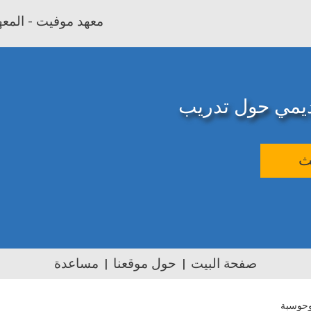
معهد موفيت - المعهد
اديمي حول تدريب
ث
صفحة البيت
حول موقعنا
مساعدة
وحوسبة