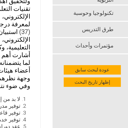
التربوية
ولتحقيق أهد
تقنيات التعل
تكنولوجيا وحوسبة
الإلكتروني، 
طرق التدريس
الإلكتروني،
مؤتمرات وأحداث
التعليمية، و
أشارت أهم نت
لما يتضمنانه
أعضاء هيئات 
عودة لبحث سابق
وجهة نظرهم 
إظهار تاريخ البحث
وفي ضوء نتائ
لا بد من 
توفير مدر
توفير قاع
توفير خدمة  Conference
عقد دورات