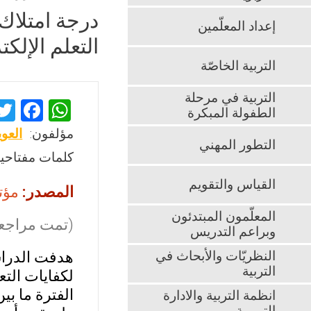
درجة امتلاك
إعداد المعلّمين
التعلم الإلكت
التربية الخاصّة
التربية في مرحلة
F
W
الطفولة المبكرة
a
h
مؤلفون:
العوي
التطور المهني
ce
at
كلمات مفتاحية
b
s
القياس والتقويم
المصدر:
مؤتة
o
A
o
p
المعلّمون المبتدئون
(تمت مراجعت
وبراعم التدريس
k
p
النظريّات والأبحاث في
هدفت الدراسة
التربية
لكفايات التع
الفترة ما بين شهر أيلول 2013 م وشهر كانون أو
انظمة التربية والادارة