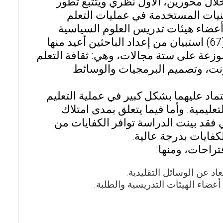
ال محورين، الأول نظري ويتتبع تطور
قنيات المستخدمة في عمليات التعلم
 أعضاء هيئات تدريس العلوم السياسية
لمعرفة درجة إلمامهم بكفايات التعلم الإلكتروني. وقد تم توزيع (67) استبيان من إعداد الباحثين أعيد منها
حة للمعالجة. وتكون الاستبيان من (56) فقرة موزعة على ستة مجالات، وهي: ثقافة التعلم
رنت، وتصميم البرمجيات والوسائط
ماد عليهما بشكل كبير في عملية التعليم
ليمية. وأما فيما يتعلق بمدى امتلاك
 فقد بينت الدراسة توافر الكفايات من
فايات بدرجة عالية.
تراحات، ومنها:
اد عن الوسائل التقليدية.
عضاء الهيئات التدريسية والطلبة.