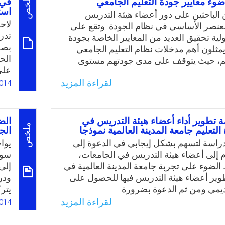
ملخص
وء معايير جودة التعليم الجامعي
في 
الت
مهملين لشخصية الطالب ودورها في العملية
است
هيئ
 الباحثين على دور أعضاء هيئة التدريس
لاح
 العنصر الأساسي في نظام الجودة. وتقع على
تدر
ية تحقيق العديد من المعايير الخاصة بجودة
Email
Twitter
Faceboo
Whats
بصح
 يمثلون أهم مدخلات نظام التعليم الجامعي
الح
م، حيث يتوقف على مدى جودتهم مستوى
على
ت الجامعية. وتشمل معايير الجودة النوعية
رغم
لقراءة المزيد
يئة التدريسية مؤهلاتهم ومستوى إعدادهم،
014
في 
راتهم وإنتاجهم العلمي، ومدى توفر متطلبات
بسل
يقة متابعة أدائهم من خلال ما يتعلق
الع
لتدريس والمنهج الدراسي.
تطوير أداء أعضاء هيئة التدريس في
الض
واق
ملخص
لتعليم جامعة المدينة العالمية نموذجا
الج
Email
Twitter
Faceboo
Whats
تدر
راسة لتسهم بشكل إيجابي في الدعوة إلى
يوا
ام إلى أعضاء هيئة التدريس في الجامعات،
سوا
الضوء على تجربة جامعة المدينة العالمية في
إلى
طوير أعضاء هيئة التدريس فيها للحصول على
ودر
كاديمي ومن ثم الدعوة بضرورة
يتر
ةفيكل مؤسسة تعليمية،هدفها تطوير ودعم
سلو
لقراءة المزيد
014
تدريس وتنمية أدائهم الأكاديمي المهني
فان
لهم ونشاطاتهم وتقويمهم، من أجل الإرتقاء
لأس