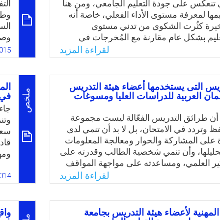
ي تنعكس على جودة التعليم الجامعي، ومن هنا
الت
Email
Twitter
Faceboo
Whats
يمها لمعرفة مستوى الأداء الفعلي، خاصة أنه
وطل
أخيرة كثُرت الشكوى من تدني مستوى
الس
ليم بشكل عام مقارنة مع المُخرجات في
وصف
سابقة، وما دامت النظرة إلى عضو هيئة
الس
لقراءة المزيد
015
لجامعة على أنه أهم مُدخلاتها، وعليه يتوقف
الد
 وتحقيقها لأهدافها المنشودة، وللوقوف على
عن 
فإن خير من يقيمه هو محور العملية التربوية،
الت
يس التى يستخدمها أعضاء هيئة التدريس
الم
ل الطالب الذي يتعلم على يديه، ويتفاعل معه.
الج
ملخص
ان العربية للدراسات العليا ومسوغات
في 
جاء
Email
Twitter
Faceboo
Whats
أن طرائق التدريس الفعّالة ليست مجموعة
وتن
 وتردد في الامتحان، بل لا بد أن تنمي لدى
سعو
ة على المشاركة والحوار ومعالجة المعلومات
قاد
تحليلها، وأن تنمي شخصية الطالب وقدرته على
ومه
فكير العلمي، ومساعدته على مواجهة المواقف
أسا
تعترضه من خلال تعويده على التحدث
لقراءة المزيد
في 
014
تحاور مع الآخرين بأسلوب علمي وتربوي. من
تقن
ينت نتائج الدراسات التي تناولت طرائق
يطو
ئعة لدى نسبة كبيرة من أعضاء هيئة التدريس
متط
 المهنية لأعضاء هيئة التدريس بجامعة
واق
لتقليدية متجاهلين ما حدث من تقدم علمي