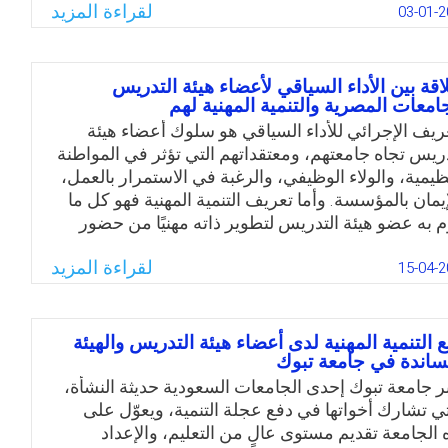
 المؤسسة العمل على تنمية قدرات ومهارات أعضاء
لقراءة المزيد
03-01-2
 التدريس وفقًا لنتائج التقييم الذاتي والذي يتم تنفيذه
 هذه المعايير. والملاحظ أن المؤسسات وإن اهتمت
ون التقييم والاعتماد في مؤسسات التعليم العالي لم
لاقة بين الأداء السياقي لأعضاء هيئة التدريس
 مثل هذه المعايير ولم تكن أليات واضحة لتقييم أعضاء
جامعات المصرية والتنمية المهنية لهم
ة التدريس. والسؤال: لو تم استطلاع رأي عينة من أعضاء
عريف الإجرائي للأداء السياقي ھو سلوك أعضاء ھيئة
ة التدريس حول المعايير، فما ستكون النتيجة؟ وهل من
دريس تجاه جامعتھم، ومعتقداتھم التي تؤثر في المواطنة
لها يمكن معرفة مستوى أعضاء الهيئة تمهيدًا لتقديم
نظيمية، والولاء الوظيفي، والرغبة في الاستمرار بالعمل،
سة ذاتية وافية لمؤسسة التعليم العالي؟
إيمان بالمؤسسة. وأما تعريف التنمية المهنية فهو كل ما
م به عضو ھيئة التدريس لتطوير ذاته مھنيًا من حضور
Email
Twitter
Facebook
WhatsApp
مرات أو إنتاج علمي أو حضور دورات تدريبية. والسؤال:
لقراءة المزيد
توجد علاقة ذات دلالة إحصائية بين الأداء السياقي وبين
15-04-2
نمية المھنية لأعضاء ھيئة التدريس بالجامعات المصرية؟
 نوع ھذه العلاقة إن وجدت؟
ع التنمية المهنية لدى أعضاء هيئة التدريس والهيئة
Email
Twitter
Facebook
WhatsApp
ساندة في جامعة تبوك
بر جامعة تبوك إحدى الجامعات السعودية حديثة النشأة،
تي تشارك أخواتها في دفع عجلة التنمية، ويعوّل على
 الجامعة تقديم مستوى عالٍ من التعليم، والإعداد