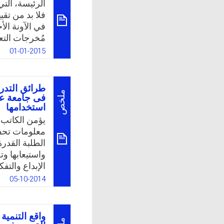
الرئيسة، الت
k
App
فلا بد من تقي
في الآونة ال
مُخرجات التع
فترات زمنية 
01-01-2015
التدريس في ا
تميّز الجامعة
مدى فاعليته؛ 
طرائق التدر
المستفيد الأو
ملخص
فى جامعة عم
استخدامها
k
App
يؤمن الكاتب 
معلومات تحفظ
الطلبة القدر
واستيعابها و
الإبداع والت
الصعبة التي 
05-10-2014
والتخاطب وال
ناحية ثانية ب
التدريس الشا
واقع التنمية
هي الطرائق ا