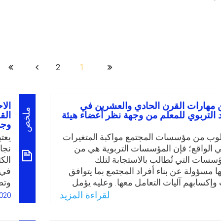
2
1
 مهارات القرن الحادي والعشرين في
الا
ملخص
د التربوي للمعلم من وجهة نظر أعضاء هيئة
الق
وجه
لوب من مؤسسات المجتمع مواكبة المتغيرات
يعت
 الواقع؛ فإن المؤسسات التربوية هي من
نجا
ؤسسات التي تُطالب بالاستجابة لتلك
الك
ها مسؤولة عن بناء أفراد المجتمع بما يتوافق
في 
وإكسابهم آليات التعامل معها. وعليه يؤمل
وتط
ة اقتراح آليات إجرائية يمكن من خلالها
تحد
لقراءة المزيد
020
تضمين مهارات القرن الحادي والعشرين في
هي 
 التربوي للمعلم بالمملكة العربية السعودية؛
الق