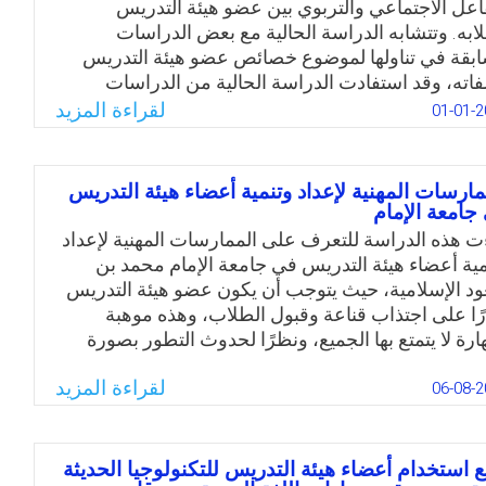
فاعل الاجتماعي والتربوي بين عضو هيئة التدريس
ابه. وتتشابه الدراسة الحالية مع بعض الدراسات
ابقة في تناولها لموضوع خصائص عضو هيئة التدريس
اته، وقد استفادت الدراسة الحالية من الدراسات
ابقة في بعض إجراءاتها الميدانية وبخاصة في بناء أداة
لقراءة المزيد
01-01-2
راسة (الاستبانة)، وفي مناقشة نتائجها. وتتفرد الدراسة
الدراسات السابقة في محاولتها فهم مقومات التفاعل
ربوي ومكوناته لدى عضو هيئة التدريس في جميع
مارسات المهنية لإعداد وتنمية أعضاء هيئة التدريس
وانب الشخصية والاجتماعية والأكاديمية.
جامعة الإمام
ت هذه الدراسة للتعرف على الممارسات المهنية لإعداد
Email
Twitter
Facebook
WhatsApp
مية أعضاء هيئة التدريس في جامعة الإمام محمد بن
د الإسلامية، حيث يتوجب أن يكون عضو هيئة التدريس
رًا على اجتذاب قناعة وقبول الطلاب، وهذه موهبة
ارة لا يتمتع بها الجميع، ونظرًا لحدوث التطور بصورة
سية في العقدين الماضيين نتيجة للتطورات المتسارعة
لقراءة المزيد
مجالات تقنيات المعلومات والاتصال وما يدعمها من
06-08-2
يات أخرى، فقد أصبح لزامًا على عضو هيئة التدريس أن
ّر من إمكاناته ومهاراته في هذا المجال ليتوافق مع
لبات وأدوات العصر. ويمكن صياغة المشكلة في
ع استخدام أعضاء هيئة التدريس للتكنولوجيا الحديثة