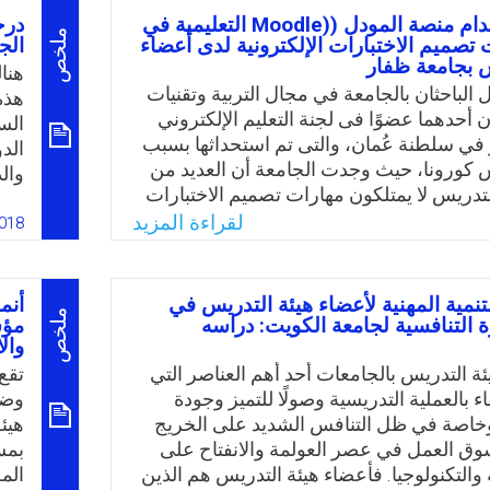
لتطبيقية؛ فتزداد أهمية الدراسة لأنها توجه نظر
الت
فاعلية استخدام منصة المودل ((Moodle التعليمية في
درج
 ببرامج إعداد المعلم إلى أهم مهارات القرن
تكنو
ملخص
 تصميم الاختبارات الإلكترونية لدى أعضاء
الج
س بجامعة ظفار
ين والأولويات التي ينبغي البدء بها في برامج
الج
هنا
ي بكليات التربية.
الباحثان بالجامعة في مجال التربية وتقنيات
هذه 
ن أحدهما عضوًا فى لجنة التعليم الإلكتروني
الس
Email
Twitter
Faceboo
Whats
في سلطنة عُمان، والتى تم استحداثها بسبب
الد
كورونا، حيث وجدت الجامعة أن العديد من
وال
لتدريس لا يمتلكون مهارات تصميم الاختبارات
في 
واء باستخدام برامج أو تطبيقات أو مواقع
لقراءة المزيد
ومن
018
تصميم وإنتاج الاختبارات الإلكترونية أو من
الدو
مودل، فكان لا بد من تدريب أعضاء هيئة
)مم
توظيف هذه الاختبارات في العملية التعليمية.
الت
تنمية المهنية لأعضاء هيئة التدريس في
أنم
مشكلة الدراسة بالسؤال التالي: ما هي
ملخص
 التنافسية لجامعة الكويت: دراسه
مؤس
وتس
فاعلية استخدام منصة المودل ((Moodle التعليمية في تنمية
وال
الس
الاختبارات الإلكترونية لدى أعضاء هيئة
ة التدريس بالجامعات أحد أهم العناصر التي
تقع
أعض
معة ظفار في سلطنة عُمان؟
اء بالعملية التدريسية وصولًا للتميز وجودة
وضع
الأر
خاصة في ظل التنافس الشديد على الخريج
هيئ
Email
Twitter
Faceboo
Whats
وق العمل في عصر العولمة والانفتاح على
بمس
والتكنولوجيا. فأعضاء هيئة التدريس هم الذين
الم