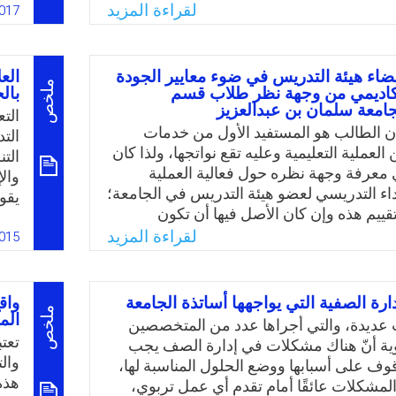
طط والأهداف في الجامعات إلى واقع ينعكس
على
لقراءة المزيد
017
يج، ولذلك كان من الضروري تهيئة كل
هيئة
ن أداء أعضاء هيئة التدريس من خلال
حسب
مج التنمية المهنية لهم والتي تُسهم في رفع
بشؤ
عضاء هيئة التدريس في ضوء معايير الجودة
الع
لات، والعمليات والمخرجات في المنظومة
تضع
ملخص
لأكاديمي من وجهة نظر طلاب قسم
بال
جامعة سلمان بن عبدالعزيز
عليه ركزت الجامعات على الاستثمار في أحد
هيئ
الت
تحقيق الميزة التنافسية لها، ومن هنا نبعت
هيئ
ن الطالب هو المستفيد الأول من خدمات
الت
لبناء رؤية مستقبلية حول دور التنمية المهنية
خلا
العملية التعليمية وعليه تقع نواتجها، ولذا كان
الت
التدريس في تحقيق الميزة التنافسية لجامعة
درا
عرفة وجهة نظره حول فعالية العملية
وال
أداء التدريسي لعضو هيئة التدريس في الجامعة؛
يقو
قييم هذه وإن كان الأصل فيها أن تكون
مؤت
Email
Twitter
Faceboo
Whats
دة من العوامل الشخصية أو الذاتية، إلا أنها
لقراءة المزيد
ھل 
015
ل قد تتأثر بذاتية الطالب وشخصيته وعلاقته
الت
المستوى الدراسي، وأحيانًا بطبيعة المادة
وما
ي يدرسها المدّرس، أو جنسية المدّرس، وعليه
رة الصفية التي يواجهها أساتذة الجامعة
واق
د على رأي الطلاب في عملية تقويم عضو هيئة
ملخص
الم
عديدة، والتي أجراها عدد من المتخصصين
أن تخضع هذه العملية للبحث العلمي وخاصة
تعت
ربوية أنّ هناك مشكلات في إدارة الصف يجب
السعودي لمعرفة هل هناك عوامل تؤثر في
وال
قوف على أسبابها ووضع الحلول المناسبة لها،
تجعله متحيزًا غير موضوعي؟
هذه
مشكلات عائقًا أمام تقدم أي عمل تربوي،