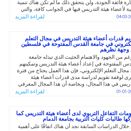
ارة فائقة الجودة، ولن يتحقق ذلك ما لم تكن هناك تنمية
ية لأعضاء هيئة التدريس فيها في الجوانب كافة، والتي
ّي قدراتهم بالبحث العلمي، والجوانب الذاتية، والمهنية،
لقراءة المزيد
04-03-2
وارهم في خدمة المجتمع، والجوانب الإدارية على
لاف أجناسهم وتخصصاتهم ورتبهم العلمية؛ انطلاقًا من
التنمية المهنية لعضو هيئة التدريس من أساسيات تحسين
يم قدرات أعضاء هيئة التدريس في مجال التعلم
ليم. والسؤال هنا: ما واقع التنمية المهنية لأعضاء هيئة
لكتروني في جامعة القدس المفتوحة في فلسطين
وجهة نظرهم
دريس في جامعة تبوك على النحو السابق توصيفه؟
رغم من الجهود والاهتمام الحثيث الذي تبذله جامعة
Email
Twitter
Facebook
WhatsApp
دس المفتوحة في إعداد أعضاء هيئة التدريس وتمكينهم
مجال التعلم الإلكتروني، فإن هذا العمل يحتاج من فترة
رى لوقفة تقويم لدراسة مدى قدرات أعضاء هيئة
دريس في هذا المجال، وبخاصة أن هذا المجال المعرفي
نفه كثير من التطورات والمستحدثات، التي قد تجعل
لقراءة المزيد
01-01-2
 أعضاء هيئة التدريس يعانون من جوانب نقص في
راتهم وقدراتهم التي من شأنها أن تحد من قيامهم
وارهم ومهمّاتهم كما يجب.
مات التفاعل التربوي لدى أعضاء هيئة التدريس كما
كها طالبات كليات التربية بجامعة الدمام
Email
Twitter
Facebook
WhatsApp
خلال الدراسات السابقة نجد أن هناك اتفاقًا على أهمية