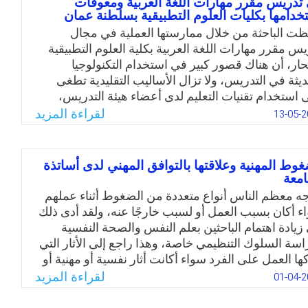
تدريس مقرر مهارات اللغة العربية ومعوقات
ساؤل: ما هي الممارسات المهنية لإعداد وتنمية أعضاء
خدامها بكليات العلوم التطبيقية بسلطنة عمان
ة التدريس في جامعة الإمام محمد بن سعود الإسلامية؟
ظت الباحثة من خلال ممارستها العملية في مجال
Email
Twitter
Facebook
WhatsApp
يس مقرر مهارات اللغة العربية بكلية العلوم التطبيقية
ار، أن هناك قصور كبير في استخدام التكنولوجيا
ديثة في التدريس، ولا تزال الأساليب التقليدية تطغى
 استخدام تقنيات التعليم لدى أعضاء هيئة التدريس،
 الاهتمام العالمي بضرورة استخدام التكنولوجيا الحديثة
لقراءة المزيد
13-05-2
التدريس الجامعي، واهتمام وزارة التعليم العالي
طنة عمان بتوفير مستلزمات التكنولوجيا في كليات
لوم التطبيقية. جاءت فكرة الدراسة بغيّة التعرّف على
غوط المهنية وعلاقتها بالتوافق المهني لدى أساتذة
ع استخدام أعضاء هيئة التدريس للتكنولوجيا الحديثة عند
امعة
يس مقرر مهارات اللغة العربية ومعوقات استخدامها.
جه معظم الناس أنواع متعددة من الضغوط أثناء عملهم
ء أكان بسبب العمل أو لسبب خارجًا عنه، ولقد أدى ذلك
Email
Twitter
Facebook
WhatsApp
 زيادة اهتمام الباحثين بعلم النفس والصحة النفسية
اسة السلوك التنظيمي خاصة، وهذا راجع إلى الأثار التي
كها العمل على الفرد سواء أكانت أثار نفسية أو مهنية أو
كية وسواء كانت في البيت أو العمل أو الشارع. ومن هنا
لقراءة المزيد
01-04-2
 دراسة موضوع الضغوط وعلاقتها بالتوافق المهني
اتذة الجامعة يعد مهمًا بسبب أهمية عينة البحث في