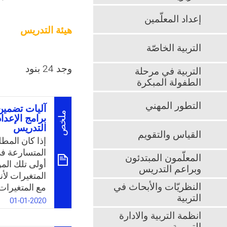
إعداد المعلّمين
هيئة التدريس
التربية الخاصّة
وجد 24 بنود
التربية في مرحلة
الطفولة المبكرة
التطور المهني
آليات تضمين
ملخص
برامج الإعدا
التدريس
القياس والتقويم
إذا كان المط
المتسارعة في
المعلّمون المبتدئون
أولى تلك الم
وبراعم التدريس
المتغيرات لأن
النظريّات والأبحاث في
مع المتغيرات 
التربية
من هذه الدراس
01-01-2020
الإسهام في 
انظمة التربية والادارة
برامج الإعداد