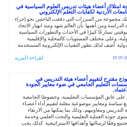
عليم من وجهة نظرهم؟ وهل تختلف هذه الاحتياجات في
ة امتلاك أعضاء هيئات تدريس العلوم السياسية في
لوجيا التعليم لديهم باختلاف كل من المتغيرات التالية:
امعات الأردنية لكفايات التعلم الإلكتروني
نس، والتخصص، والرتبة الأكاديمية، والخبرة العلمية؟
لك مجموعة من المبررات التي دفعت الباحثين نحو إجراء
الدراسة ومن أهمها: بأن العالم شهد ومنذ انهيار الاتحاد
Email
Twitter
Facebook
WhatsApp
وفيتي تسارعًا كبيرًا في الأحداث والتطورات السياسية
ولية، وعلى مختلف المستويات كالمحلية والإقليمية
دولية. أضف لذلك تطور التقنيات الإلكترونية المستخدمة
عمليات التعليم عمومًا، والتعليم العالي خصوصًا. وعليه،
لقراءة المزيد
 أجل مواكبة التطورات سواء في الأحداث السياسية
01-01-2
لية أو الإقليمية أو المحلية، فإن أقسام العلوم السياسية
ثلة بأعضاء هيئات التدريس) مطالبة بمواكبة تلك
طورات ونقلها للطلبة لإكسابهم مهارات جديدة تشجعهم
وذج مقترح لتقييم أعضاء هيئة التدريس في
سات التعليم الجامعي في ضوء معايير الجودة
اعدهم على متابعة ودراسة وفهم وتحليل التطورات
اعتماد.
ياسية بطريقة شيقة وجذابة. والسؤال: ما درجة امتلاك
 على عاتق المؤسسات التعليمية، وخصوصًا الجامعية
اء هيئات تدريس العلوم السياسية في الجامعات
 سياسة ومعايير موضوعية معلنة لتقييم أداء أعضـاء
دنية لكفايات التعلم الإلكتروني؟
ة التدريس ومعاونيهم، وذلك بما يمكنها من الارتقاء
Email
Twitter
Facebook
WhatsApp
توى جودة العملية التعليمية والبحث العلمي وخدمة
جتمع وفقًا لرسالتها وأهدافها الاستراتيجية. كذلك يجب