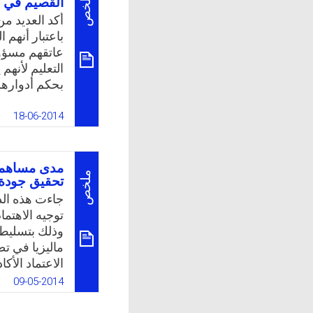
ملخص
القصيم في ض
وتكنولوجي، و
أكد العديد من
التعليمية.
باعتبار أنهم
عاتقهم مسؤول
k
App
التعليم لأنهم
بحكم أدواره
جودة المخرجا
المتعلقة باله
18-06-2014
خبراتهم ومها
تطويرهم، وطر
بالمجالات: ا
مدى مساهمة 
ملخص
تحقيق جودة ا
k
App
جاءت هذه الد
توجيه الاهتم
وذلك بتسليط 
ماليزيا في ت
الاعتماد الأ
وجودوحدةجود
09-05-2014
أعضاء هيئة ال
ومتابعة أعما