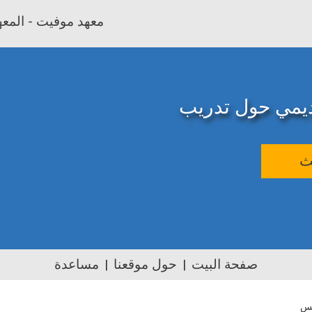
معهد موفيت - المعهد
اديمي حول تدريب
ث
صفحة البيت
حول موقعنا
مساعدة
يس