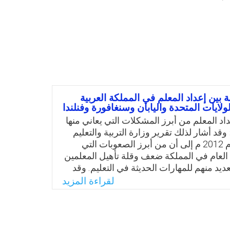
 بين إعداد المعلم في المملكة العربية
ولايات المتحدة واليابان وسنغافورة وفنلندا
اد المعلم من أبرز المشكلات التي يعاني منها
 وقد أشار لذلك تقرير وزارة التربية والتعليم
السعودي لعام 2012 م إلى أن من أبرز الصعوبات التي
م العام في المملكة ضعف وقلة تأهيل المعلمين
ديد منهم للمهارات الحديثة في التعليم. وقد
من الدراسات السابقة على ضرورة الاهتمام
لقراءة المزيد
 إعداد المعلمين بما يواكب مستجدات العصر
ًا وثقافيًا وتربويًا. وأشار المؤتمر الدولي الثاني
 وطرق التدريس إلى أهمية الإفادة من تجارب
مة في برامج إعداد المعلمين. وجاءت هذه