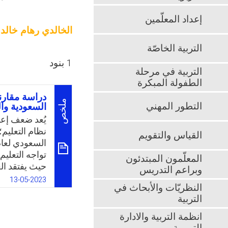
إعداد المعلّمين
الخالدي رهام خالد
التربية الخاصّة
1 بنود
التربية في مرحلة
الطفولة المبكرة
دراسة مقارنة
ملخص
التطور المهني
السعودية وال
يُعد ضعف إعد
نظام التعليم؛
القياس والتقويم
تواجه التعلي
المعلّمون المبتدئون
حيث يفتقد الع
وبراعم التدريس
أوصت العديد 
13-05-2023
النظريّات والأبحاث في
بتطوير برامج
التربية
أكاديميًا وفكري
لقسم المناهج
انظمة التربية والادارة
الدول المتقد