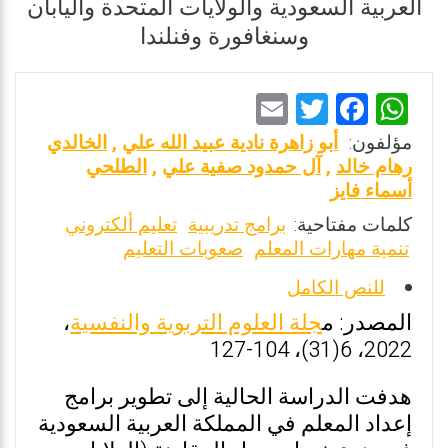
العربية السعودية والولايات المتحدة واليابان
وسنغافورة وفنلندا
E
T
F
W
m
wi
a
h
مؤلفون:
أبو زاهرة نادية عبيد الله علي
,
الخالدي
ai
tt
ce
at
رهام خالد
,
آل حمدود صفية علي
,
الطلحي
أسماء فايز
l
er
b
s
كلمات مفتاحية:
برامج تدريبية
تعليم ألكتروني
o
A
تنمية مهارات المعلم
صعوبات التعليم
o
p
للنص الكامل
k
p
المصدر: م
جلة العلوم التربوية والنفسية
،
2022، 6(31)، 104-127
هدفت الدراسة الحالية إلى تطوير برامج
إعداد المعلم في المملكة العربية السعودية