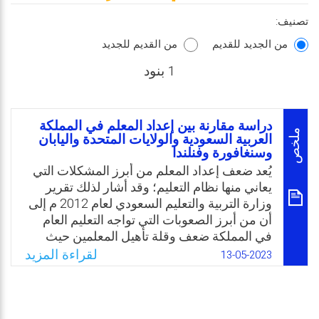
تصنيف:
من الجديد للقديم
من القديم للجديد
1 بنود
دراسة مقارنة بين إعداد المعلم في المملكة
ملخص
العربية السعودية والولايات المتحدة واليابان
وسنغافورة وفنلندا
يُعد ضعف إعداد المعلم من أبرز المشكلات التي
يعاني منها نظام التعليم؛ وقد أشار لذلك تقرير
وزارة التربية والتعليم السعودي لعام 2012 م إلى
أن من أبرز الصعوبات التي تواجه التعليم العام
في المملكة ضعف وقلة تأهيل المعلمين حيث
يفتقد العديد منهم للمهارات الحديثة في التعليم.
لقراءة المزيد
13-05-2023
وقد أوصت العديد من الدراسات السابقة على
ضرورة الاهتمام بتطوير برامج إعداد المعلمين بما
يواكب مستجدات العصر أكاديميًا وفكريًا وثقافيًا
وتربويًا. وأشار المؤتمر الدولي الثاني لقسم