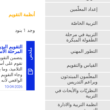
إعداد المعلّمين
أنظمة التقويم
التربية الخاصّة
وجد 1 بنود
التربية في مرحلة
الطفولة المبكرة
التقويم البد
ملخص
التطور المهني
المرحلة ال
يتضمن التقوي
تقوم على أسس
القياس والتقويم
التلاميذ، وما
وجاء التقويم 
المعلّمون المبتدئون
الواقعي لأنه
وبراعم التدريس
حقيقية، وبال
10-04-2026
النظريّات والأبحاث في
ذات معنى وقي
التربية
التلاميذ مهار
القرارات، ول
انظمة التربية والادارة
من التلاميذ أ