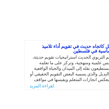
يل كاتجاه حديث في تقويم أداء تلاميذ
أساسية في فلسطين
م التربوي الحديث استراتيجيات تقويم حديثة،
 علمية ومنهجية، وتركز على ما تعلمه
 يستطيعون نقله إلى الميدان والحياة الواقعية.
البديل والذي يسميه البعض التقويم الحقيقي أو
 يعكس انجازات المتعلم ويقيسها في مواقف
تالي يمكن الطلبة من الانغماس في مهمات
لقراءة المزيد
مة بالنسبة لهم فتبدو كنشاطات يمارس فيها
ات التفكير العليا، ويطورون قدرتهم على اتخاذ
ذا فمعظم استراتيجيات التقويم البديل تتطلب
ن يطوروا مستويات عليا من التفكير، وبالتالي