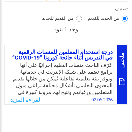
تصنيف:
من الجديد للقديم
من القديم للجديد
وجد 1 بنود
درجة استخدام المعلمين للمنصات الرقمية
ملخص
في التدريس أثناء جائحة كورونا “COVID-19”
عَرّف الباحث منصات التعليم إجرائيًا على أنها
برامج تعتمد على شبكة الإنترنت في خدماتها،
وتوفر بيئة تعليمية تفاعلية يُمكن من خلالها تقديم
المحتوى التعليمي بأشكال مختلفة تراعي ميول
المتعلمين ورغباتهم وتتيح لهم مرونة كبيرة في
الوصول للمحتوى والتفاعل معه، ويُمكن توظيفها
لقراءة المزيد
02-06-2026
كبرامج داعمة لأنظمة إدارة التعليم الذاتي.
وعلى الرغم من الجهود التي تبذلها وزارة التعليم
بالمملكة العربية السعودية لتذليل الصعوبات التي
تواجه التعلم الإلكتروني فإنه لا زالت هناك حاجة