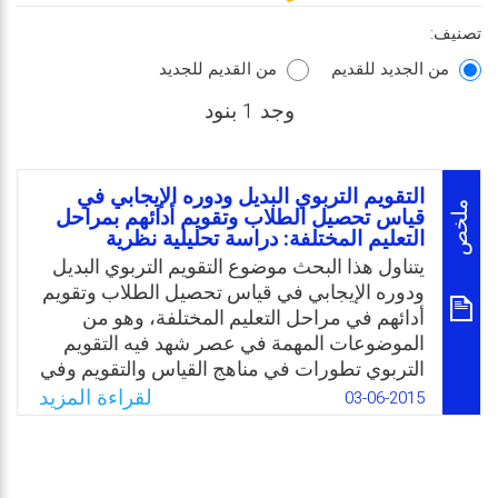
تصنيف:
من الجديد للقديم
من القديم للجديد
وجد 1 بنود
التقويم التربوي البديل ودوره الإيجابي في
ملخص
قياس تحصيل الطلاب وتقويم أدائهم بمراحل
التعليم المختلفة: دراسة تحليلية نظرية
يتناول هذا البحث موضوع التقويم التربوي البديل
ودوره الإيجابي في قياس تحصيل الطلاب وتقويم
أدائهم في مراحل التعليم المختلفة، وهو من
الموضوعات المهمة في عصر شهد فيه التقويم
التربوي تطورات في مناهج القياس والتقويم وفي
أساليبه وأدواته وممارسته. ولهذا البحث أهمية
لقراءة المزيد
03-06-2015
خاصة بأنه يسلط الضوء على التقويم البديل
باعتباره نمط جديد لايجاد معالجات وحلول
لمشكلات القويم التقليدي الذي ثبت قصوره في
قياس تحصيل الطلاب وتقويم أدائهم. ومن أهداف