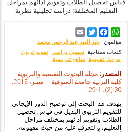
قياس تحصيل الطلاب وتقويم أدائهم بمراحل
التعليم المختلفة: دراسة تحليلية نظرية
E
T
F
W
m
wi
a
h
مؤلفون:
خير النور عبد الرحمن محمد
ai
tt
ce
at
كلمات مفتاحية:
تحصيل دراسي
تقويم تربوي
l
er
b
s
مراحل تعليمية
مناهج تدريسية
o
A
المصدر:
مجلة البحوث النفسية والتربوية -
o
p
كلية التربية جامعة المنوفية – مصر، 2015،
k
p
30 (2)، 1-29
يهدف هذا البحث إلى توضيح الدور الإيجابي
للتقويم التربوي البديل في قياس تحصيل
الطلاب وتقويم أدائهم بمختلف مراحل
التعليم، والتعرف عليه من حيث مفهومه،