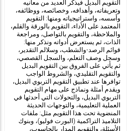
التقويم البديل فيذكر العديد من معانيه
وتعريفاته، وأهدافه، وخصائصه، ووظائفه،
وأسسه، واستراتيجياته ومنها: التقويم
المعتمد على الأداء، التقويم بالورقة والقلم،
والملاحظة، والتقويم بالتواصل، ومراجعة
الذات، ثم يستعرض أدواته ونذكر منها:
قوائم الرصد-والشطب، وسلالم التقدير،
وسجل وصف التعلم، والسجل القصصي،
ثم يأتي على الفروق بين التقويم البديل
والتقويم التقليدي، والشروط الواجب
توافرها عند تطبيق التقويم التربوي البديل،
ويقدم أمثلة ونماذج على مهام التقويم
التربوي البديل، والتحولات التي أحدثها في
العملية التعليمية، والتوجهات الحديثة
المنضوية تحت هذا التقويم مثل: ملفات
التلاميذ التراكمية (البورت فوليو)، وبنوك
الأسئلة، والتقويم المدار بالحاسوب،