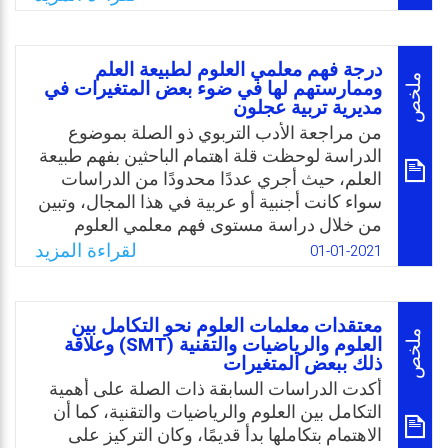
والمعلمين؟
والعشرين، وفي هذا الجانب يجب تضمين هذه
المهارات بالمناهج الدراسية، بهدف تحسين بيئة
Email
Twitter
Facebook
WhatsApp
التعلم وتطوير أنظمتها، إضافة إلى الخروج بأفكار
درجة فهم معلمي العلوم لطبيعة العلم
تساعد على تطبيق ثقافة الإبتكار والتغيير
ملخص
وممارستهم لها في ضوء بعض المتغيرات في
مديرية تربية عجلون
والتطوير بالمدارس والكليات وللقيادات الإدارية
والتعليمية، من أجل إعداد جيل قادر على مسايرة
من مراجعة الأدب التربوي ذو الصلة بموضوع
التطورات بشتى المجالات. وعليه، يقع العبء
الدراسة لوحظت قلة اهتمام الباحثين بفهم طبيعة
الأكبر على المؤسسات التعليمية في السعي قدمًا
العلم، حيث أجري عددًا محدودًا من الدراسات
لتطوير المناهج بحيث تركز على التكنولوجيا
سواء كانت أجنبية أو عربية في هذا المجال، وتبين
الحديثة المتطورة المتسارعة واكساب الطلاب
من خلال دراسة مستوى فهم معلمي العلوم
وتدريبهم على المهارات التكنولوجية والإبداعية
لطبيعة العلم، ولمستوى ممارسة معلمي العلوم
لقراءة المزيد
01-01-2021
التي تتطلبها مقتضيات الثورة الصناعية الرابعة.
لطبيعة العلم وأبعادها انخفاض في مستوى فهم
معلمي العلوم لطبيعة العلم وأبعاده الفرعية
Email
Twitter
Facebook
WhatsApp
الستة، وهي: مفهوم العلم وطبيعته، وأهداف
معتقدات معلمات العلوم نحو التكامل بين
المعرفة العلمية، وخصائصها، ونواتج العلم
ملخص
العلوم والرياضيات والتقنية (SMT) وعلاقة
ذلك ببعض المتغيرات
وأشكال المعرفة العلمية، وأخلاقيات العلماء،
واختبار طبيعة العلم. وعليه، جاءت الدراسة
أكدت الدراسات السابقة ذات الصلة على أهمية
الحالية لاستقصاء درجة فهم وممارسة طبيعة
التكامل بين العلوم والرياضيات والتقنية، كما أن
العلم لدى معلمي العلوم في مديرية تربية عجلون
الاهتمام بتكاملها بدأ قديمًا، وكان التركيز على