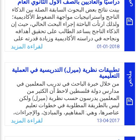
دراسيًا والعاديين بالصف الأول الثانوي العام
بل تتعداه لتشمل جميع عناصر العملية التعليمية
والتي تشمل كل من: المعلم، والمتعلم، والمنهج
بينت نتائج بعض البحوث السابقة الصلة بين الذكاء
التدريسي، والكتاب، والإدارة المدرسية، ومناخ
الناجح واستراتيجيات مواجهة الضغوط الأكاديمية؛
البيئة التعليمية. والمتتبع لأثار عملية التقويم يجد
ولذلك ارتأت الباحثة إجراء البحث الحالي، حيث إن
بأنها توفر معلومات جمة ومفيدة لرجال التخطيط
الذكاء الناجح يساعد الطالب على تحقيق أهدافه
التربوي وخاصة لما يخص المستقبل. وعليه فإن
ونجاحه في دراسته الأكاديمية وزيادة قدرته على
عملية القياس والتقويم لا مناص منها في مجال
مواجهة المواقف الضاغطة والمشكلات النفسية
لقراءة المزيد
01-01-2018
التعليم، والتعليم الناجح هو الذي يستند إلى أدوات
والأكاديمية التي تواجهه، وتجعله متوافق ومتصالح
القياس المختلفة بما فيها المتعلم نفسه.
مع نفسه ومع الآخرين ومن ثم نجاحه في حياته
العملية والعلمية، وعليه فالطالب بحاجة لمعرفة
تطبيقات نظرية (ميرل) التدريسية في العملية
Email
Twitter
Facebook
WhatsApp
بعض الاستراتيجيات لمواجهة الضغوط والتقليل
ملخص
التعليمية
من أثارها السلبية، واستغلال أهمية الذكاء الناجح
من خلال خبرة الباحث في تدريب المعلمين في
في زيادة مستوى تحصيله الدراسي.
مدارس دولة فلسطين لاحظ أن الكثير من
المعلمين يدرسون حسب نظرية (ميرل) ولكن
Email
Twitter
Facebook
WhatsApp
ليس بالطريقة المطلوبة في خطوات تعليم
عناصرها، وهي: المفاهيم، والمبادئ، والإجراءات،
والحقائق، وقد أدى ذلك إلى ضعف في التحصيل
لقراءة المزيد
13-04-2017
الدراسي لدى طلبة المرحلة الأساسية، كما لاحظ
تدني التحصيل العلمي لدى طلاب المراحل