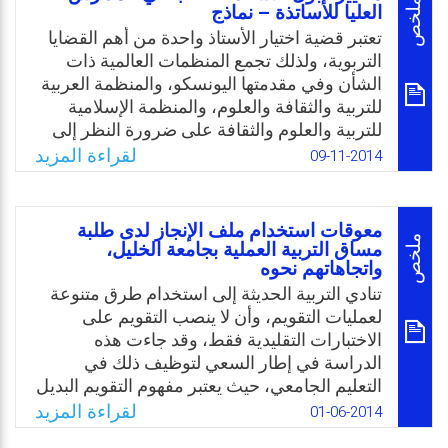
ونظمت الحلقات سواء داخل القطر الجزائري
ملخص
العليا للأساتذة – نماذج
وفي أغلب الدول العربية، وتعتبر هذه القضية
تعتبر قضية اختيار الأستاذ واحدة من أهم القضايا
قضية قديمة ومتجددة.
التربوية، ولذلك تجمع المنظمات العالمية ذات
الشأن وفي مقدمتها اليونسكو، والمنظمة العربية
Email
Twitter
Facebook
WhatsApp
للتربية والثقافة والعلوم، والمنظمة الإسلامية
للتربية والعلوم والثقافة على ضرورة النظر إلى
قضية الاختيار والإعداد الجيد للأستاذ على أنها
لقراءة المزيد
09-11-2014
المدخل الأساس لمواجهة أزمة التعليم في عالمنا
المعاصر، وفي سبيل العناية بانتقاء الأستاذ
وتكوينه عقدت الندوات وأقيمت المؤتمرات
معوقات استخدام ملف الإنجاز لدى طلبة
ونظمت الحلقات سواء داخل القطر الجزائري
ملخص
مساق التربية العملية بجامعة الخليل،
واتجاهاتهم نحوه
وفي أغلب الدول العربية، وتعتبر هذه القضية
قضية قديمة ومتجددة.
تنادي التربية الحديثة إلى استخدام طرق متنوعة
لعمليات التقويم، وأن لا ينصب التقويم على
Email
Twitter
Facebook
WhatsApp
الاختبارات التقليدية فقط، وقد جاءت هذه
الدراسة في إطار السعي لتوظيف ذلك في
التعليم الجامعي، حيث يعتبر مفهوم التقويم البديل
مفهوما حديثا يمكن دراسته بشكل موّسع للوقوف
لقراءة المزيد
01-06-2014
على مدى أهميته وتطبيقه في مجال التعليم