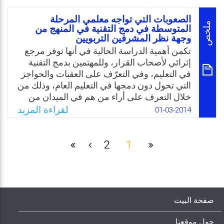
العالي،ويعتقد الباحث أنه يمكن اعتبار ملف أعمال
الطالب (ملف الإنجاز) كأحد طرق التقويم البديل
الصعوبات التي تواجه معلمي المرحلة
له، ولذا لا بد من دراسة أهميته ومعوقات تطبيقه
ملخص
المتوسطة في دمج التقنية في المنهج من
وجهة نظر المشرفين التربويين
حتى يتم تفاديها ومعرفة اتجاهات الطلبة نحوه.
تكمن أهمية الدراسة الحالية في أنها توفر مرجع
Email
Twitter
Facebook
WhatsApp
إثرائي لأصحاب القرار، وللمهتمين بدمج التقنية
في التعليم، وفي التعرّف على العقبات والحواجز
التي تحول دون دمجها في التعليم العام، وذلك من
خلال التعرف على أراء من هم في الميدان من
المشرفين التربويين، والذين لهم صلة مباشرة
لقراءة المزيد
01-03-2014
بالممارسين للعملية التعليمية، وعلى وجه
الخصوص تقدم الدراسة نظرة متعمقة في
عوامل نجاح دمج التقنية في التعليم والتي تهم
2
1
القائمين على المشاريع الطموحة لتطوير التعليم
في السعودية.
Email
Twitter
Facebook
WhatsApp
صفحة البيت
حول موقعنا