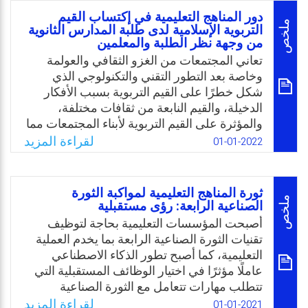
عاليًا، وجاءت كذلك أغلب فقرات المقياس مما
دور المناهج التعليمية في إكتساب القيم
يدل على رغبة معلمي المدارس في توظيف
ملخص
التربوية الإسلامية لدى طلبة المدارس الثانوية
من وجهة نظر الطلبة والمعلمين
السبورة، كما تبين بأن هنالك العديد من المعوقات
كعدم التدريب الكافي في توظيف التقنيات خلال
تعاني المجتمعات من الغزو الثقافي والعولمة
التدريس، وعليه تحددت مشكلة الدراسة
وخاصة بعد التطور التقني والتكنولوجي الذي
بالكشف عن واقع استخدام السبورة التفاعلية في
شكل خطرًا على القيم التربوية بسبب الأفكار
تدريس المواد التعليمية ومعوقات استخدامها من
الدخيلة، والقيم النابعة من ثقافات مختلفة،
وجهة نظر معلمي المرحلة الابتدائية.
والمؤثرة على القيم التربوية لأبناء المجتمعات مما
يتطلب وجود نهج تربوي معاصر موثوق يدعو إلى
لقراءة المزيد
01-01-2022
Email
Twitter
Facebook
WhatsApp
عودة الاهتمام بتطوير المناهج التعليمية،
والممارسة العملية في المدارس. وتزداد أهمية
المناهج التعليمية بالمرحلة الثانوية، نظرًا لأهمية
ثورة المناهج التعليمية لمواكبة الثورة
هذه المرحلة الإنتقالية وتأثيرها في حياة الفرد
ملخص
الصناعية الرابعة: رؤى مستقبلية
ومستقبله. ومن هنا تبرز أهمية ترسيخ القيم
أصبحت المؤسسات التعليمية بحاجة لتوظيف
الإسلامية من خلال المناهج المخصصة لهؤلاء
تقنيات الثورة الصناعية الرابعة بما يخدم العملية
الطلبة، وعليه، جاءت الدراسة للإجابة عن
التعليمية، كما أصبح تطور الذكاء الاصطناعي
التساؤل الرئيس التالي: ما دور المناهج التعليمية
عاملًا مؤثرًا في اختيار الوظائف المستقبلية التي
في إكتساب القيم التربوية الإسلامية لدى طلبة
تتطلب مهارات تتعامل مع الثورة الصناعية
المدارس الثانوية من وجهة نظر الطلبة
الرابعة، والتي تُسمى بمهارات القرن الحادي
لقراءة المزيد
01-01-2021