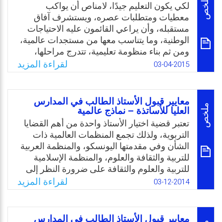
قياس تحصيل الطلاب وتقويم أدائهم. ومن أهداف
ملخص
لكي يكون التعليم جيدًا، لامناص أن يواكب
هذا البحث توضيح الدور الإيجابي للتقويم البديل
معطيات ومتطلبات عصره، ويستشرف آفاق
مع التعرف عليه من حيث مفهومه، أهدافه،
مستقبله، وأن يراعي القائمون عليه الاحتياجات
أسسه، أدواته، خصائصه، وظائفه واستراتيجياته
الوطنية، وما يتناسب معها من مستجدات عالمية،
والخ، ليستخدم في قياس تحصيل الطلاب وتقويم
ومن ثم بناء منظومة تعليمية، تتدرج مراحلها،
أدائهم بديلًا للتقويم التقليدي.
لتحقيق أهداف واضحة ومحددة، قابلة للتطبيق
لقراءة المزيد
03-04-2015
على أرض الواقع، وأولى الخطوات أو بالأحرى
Email
Twitter
Facebook
WhatsApp
اللبنات في بناء المنظومة، تتمثل في مناهج تقوم
على معايير تربوية مدروسة بعناية، وتتسم
معايير قبول الأستاذ الطالب في المدارس
بالحيوية والمرونة، وتلفظ الثبات والجمود العقيم،
ملخص
العليا للأساتذة – نماذج عالمية
وتتكامل فيها المعارف والمهارات والاتجاهات
تعتبر قضية اختيار الأستاذ واحدة من أهم القضايا
والقيم، التي تنسجم مع خصائص المتعلم، وتلبي
التربوية، ولذلك تجمع المنظمات العالمية ذات
طموحات المجتمع.
الشأن وفي مقدمتها اليونسكو، والمنظمة العربية
للتربية والثقافة والعلوم، والمنظمة الإسلامية
Email
Twitter
Facebook
WhatsApp
للتربية والعلوم والثقافة على ضرورة النظر إلى
قضية الاختيار والإعداد الجيد للأستاذ على أنها
لقراءة المزيد
03-12-2014
المدخل الأساس لمواجهة أزمة التعليم في عالمنا
المعاصر، وفي سبيل العناية بانتقاء الأستاذ
وتكوينه عقدت الندوات وأقيمت المؤتمرات
معايير قبول الأستاذ الطالب في المدارس