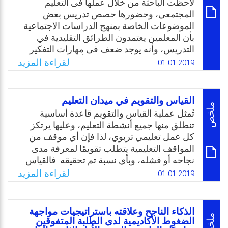
لاحظت الباحثة من خلال عملها فى التعليم
الطلاب عند تدريسهم باستخدام عناصر التلعيب،
المجتمعي، وحضورها حصص تدريس بعض
سعى الباحث لتقديم تصوّر عملي لكيفية توظيف
الموضوعات الخاصة بمنهج الدراسات الاجتماعية
التلعيب في عملية تعليم المنهج المدرسي.
بأن المعلمين يعتمدون الطرائق التقليدية في
Email
Twitter
Facebook
WhatsApp
التدريس، وأنه يوجد ضعف فى مهارات التفكير
المستقبلى لدى التلاميذ، وتم التأكد من ذلك من
لقراءة المزيد
01-01-2019
خلال تطبيق اختبار تشخيصى للتفكير المستقبلى
على عينة من تلميذات الصف الرابع الابتدائى
بمدارس التعليم المجتمعي وعددهن (23) تلميذة،
القياس والتقويم في ميدان التعليم
وأكدت النتائج أن هناك ضعفًا فى مهارات التفكير
ملخص
تُمثل عملية القياس والتقويم قاعدة أساسية
المستقبلى وفقَا لنتائج الإختبار عند بعض التلميذات
تنطلق منها جميع أنشطة التعليم، وعليها يرتكز
فى مهارات (التوقع، التصور، وحل المشكلات
كل عمل تعليمي تربوي، لذا فإن أي موقف من
المستقبلية)
المواقف التعليمية يتطلب تقويمًا لمعرفة مدى
نجاحه أو فشله، وبأي نسبة تم تحقيقه. فالقياس
Email
Twitter
Facebook
WhatsApp
أحد عناصر التقويم ويُستخدم لمعرفة درجة
لقراءة المزيد
01-01-2019
ومستوى التعليم أو التعلم من خلال قياس جزيئات
ومكونات والتي تشكل معًا الوحدة العامة
المقيسة، وهي بحد ذاتها الهدف المنشود. ولا
الذكاء الناجح وعلاقته باستراتيجيات مواجهة
تتوقف عملية القياس والتقويم عند نشاط معين،
ملخص
الضغوط الأكاديمية لدى الطلبة المتفوقين