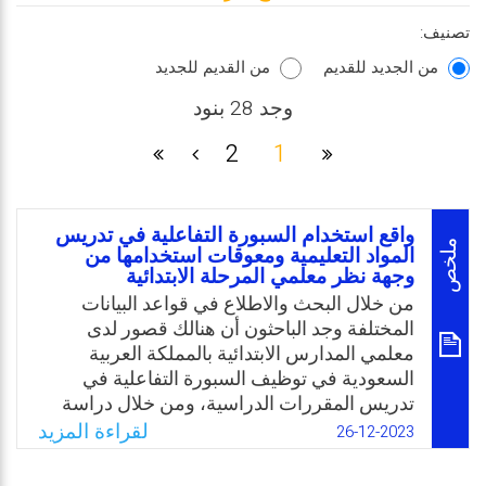
تصنيف:
من الجديد للقديم
من القديم للجديد
وجد 28 بنود
2
1
واقع استخدام السبورة التفاعلية في تدريس
ملخص
المواد التعليمية ومعوقات استخدامها من
وجهة نظر معلمي المرحلة الابتدائية
من خلال البحث والاطلاع في قواعد البيانات
المختلفة وجد الباحثون أن هنالك قصور لدى
معلمي المدارس الابتدائية بالمملكة العربية
السعودية في توظيف السبورة التفاعلية في
تدريس المقررات الدراسية، ومن خلال دراسة
استطلاعية طبقت على (84) من معلمي الابتدائية
لقراءة المزيد
26-12-2023
خارج عينة الدراسة تبين ان مستوى اتجاهات
المعلمين نحو توظيف السبورة التفاعلية كانت