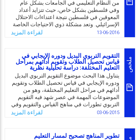
من النظام التعليمي في الجامعات بشكل عام
وفي فلسطين بشكل خاص، حيث تتزايد أعداد
المعوقين في فلسطين نتيجة اعتداءات الاحتلال
الإسرائيلي. وتعد مشكلة ذوي الاحتياجات الخاصة
ورعايتهم وتعليمهم إحدى أهم القضايا الوطنية
لقراءة المزيد
13-06-2016
الأساسية التي تواجه المجتمع الفلسطيني،
وبالرغم من توافر بعض الدراسات العربية
والاجنبية التي تناولت موضوع هؤلاء الطلبة وجد
التقويم التربوي البديل ودوره الإيجابي في
الباحث أن هناك حاجة ماسة بهذه الفئة المهمة
ملخص
قياس تحصيل الطلاب وتقويم أدائهم بمراحل
التعليم المختلفة: دراسة تحليلية نظرية
من طلبة الجامعات الفلسطينية، وبخاصة وأن
الدراسات في هذا المجال على الصعيد
يتناول هذا البحث موضوع التقويم التربوي البديل
الفلسطيني تحديدًا نادرة.
ودوره الإيجابي في قياس تحصيل الطلاب وتقويم
أدائهم في مراحل التعليم المختلفة، وهو من
Email
Twitter
Facebook
WhatsApp
الموضوعات المهمة في عصر شهد فيه التقويم
التربوي تطورات في مناهج القياس والتقويم وفي
أساليبه وأدواته وممارسته. ولهذا البحث أهمية
لقراءة المزيد
03-06-2015
خاصة بأنه يسلط الضوء على التقويم البديل
باعتباره نمط جديد لايجاد معالجات وحلول
لمشكلات القويم التقليدي الذي ثبت قصوره في
تطوير المناهج تصحيح لمسار التعليم