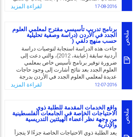
عليها؟. وقطعًا، الإجابة هي أن أجعله يتعب لكي
لقراءة المزيد
17-08-2016
يحصل على المعلومة بنفسه، لأنه في هذه الحالة
لن ينساها أبدًا، كما أن هذا يجعل منه شخصًا
مفكرًا وناقدًا لكل ما يحصل عليه من معلومات،
برنامج تدريب تأسيسي مقترح لمعلمي العلوم
وهكذا يتعلم مهارات البحث العلمي، والبحث عن
ملخص
الجدد في الأردن (دراسة وصفية تحليلية
حسب منهج دلفي (
بدائل لحل المشكلة ويعرف كيف تختار إحداها
لتمثل الحل المناسب، وهذا ما يدفعه إلى دخول
جاءت هذه الدراسة استجابة لتوصيات دراسة
المعمل للتطبيق والتجريب وإعادة المحاولة
أردنية سابقة (عبابنة، 2012)، والتي دعت إلى
والتفسير، وتعلم مهارات التفكير العليا، وهكذا
ضرورة توفير برنامج تأسيس خاص بمعلمي
سيشعر بمتعة التعلم.
العلوم الجدد بعد نتائج أشارت إلى وجود حاجات
عديدة لمعلمي العلوم الجدد في الأردن بدرجة
Email
Twitter
Facebook
WhatsApp
كبيرة، وبسبب ارتفاع نسب استنكاف معلمي
لقراءة المزيد
12-07-2016
العلوم عن التعيين في الأردن حيث بلغت للعام
الدراسي 2009/2010 م، (18%) بين الإناث و
(42%) بين الذكور.
واقع الخدمات المقدمة للطلبة ذوي
ملخص
الاحتياجات الخاصة في الجامعات الفلسطينية
Email
Twitter
Facebook
WhatsApp
من وجهة نظر أعضاء الهيئتين التدريسية
والإدارية
يعد الطلبة ذوي الاحتياجات الخاصة جزءًا لا يتجزأ