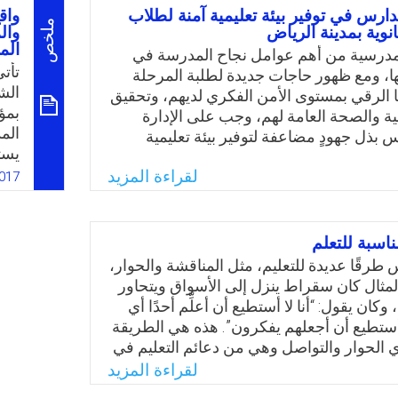
الب
ي: ما دور مديري المدارس الثانوية الحكومية
دارس في توفير بيئة تعليمية آمنة لطلاب
واق
توظ
ملخص
نوية بمدينة الرياض
في إدارة المنهاج وعلاقته في تحسين البيئة
وال
بال
الم
 وجهة نظر المعلمين؟
 المدرسية من أهم عوامل نجاح المدرسة في
توظ
تأتي
ا، ومع ظهور حاجات جديدة لطلبة المرحلة
Email
Twitter
Faceboo
Whats
الع
الش
ها الرقي بمستوى الأمن الفكري لديهم، وتحقيق
وال
بمؤ
ة والصحة العامة لهم، وجب على الإدارة
الإ
الم
 بذل جهودٍ مضاعفة لتوفير بيئة تعليمية
يست
آمن، لا سيما وأن المملكة العربية السعودية
رفع
لقراءة المزيد
فها كثير من التحديات، وظهور بعض أصحاب
017
التر
ذة والمنحرفة، وحرصًا منها على سلامة الطلاب
وتت
ن لهم داخل المدرسة وخارجها تحددت مشكلة
الت
لسؤال الرئيس التالي: ما دور قادة المدارس
اسبة للتعلم
وال
 تعليمية آمنة لطلاب المرحلة الثانوية بمدينة
طرقًا عديدة للتعليم، مثل المناقشة والحوار،
في 
جهة نظر معلميهم؟
مثال كان سقراط ينزل إلى الأسواق ويتحاور
إذا 
وكان يقول: “أنا لا أستطيع أن أعلِّم أحدًا أي
Email
Twitter
Faceboo
Whats
تمث
تطيع أن أجعلهم يفكرون”. هذه هي الطريقة
للتر
 الحوار والتواصل وهي من دعائم التعليم في
. كما استُخدمت أيضًا طريقة الاكتشاف، فمثلاً
لقراءة المزيد
يقول: “أنت لا تستطيع أن تعلم الشخص أي