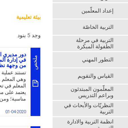
إعداد المعلّمين
بيئة تعليمية
التربية الخاصّة
وجد 5 بنود
التربية في مرحلة
الطفولة المبكرة
دور مديري ا
ملخص
التطور المهني
في إدارة الم
من وجهة نظر
تستند عملية ا
القياس والتقويم
وهي المعلم و
المعلم في تحو
المعلّمون المبتدئون
يعتمد على مدي
وبراعم التدريس
مناسبة؛ ومن 
النظريّات والأبحاث في
الثانوية الح
التربية
جوانب إدارة 
01-04-2020
للتعرف على د
انظمة التربية والادارة
ذلك في تحسين