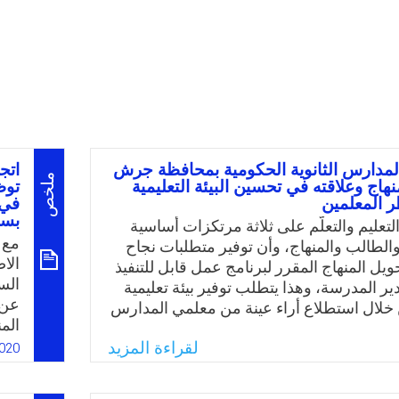
لمدارس الثانوية الحكومية بمحافظة جرش
اتج
ملخص
نهاج وعلاقته في تحسين البيئة التعليمية
توظ
 المعلمين
في 
بسب
لتعليم والتعلّم على ثلاثة مرتكزات أساسية
مع 
الطالب والمنهاج، وأن توفير متطلبات نجاح
الا
يل المنهاج المقرر لبرنامج عمل قابل للتنفيذ
الس
ر المدرسة، وهذا يتطلب توفير بيئة تعليمية
عن 
خلال استطلاع أراء عينة من معلمي المدارس
الم
كومية تبين وجود ضعف لدى بعض المدراء ببعض
أدو
لقراءة المزيد
المنهاج، ولذا جاءت هذە الدراسة كمحاولة
020
وال
ور الإدارة المدرسية في إدارة المنهاج وعلاقة
وال
 البيئة التعليمية، وتحددت مشكلة الدراسة