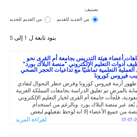
تصنيف:
من الجديد للقديم
من القديم للجديد
بنود تابعة ل 1 إلى 5
اهات أعضاء هيئة التدريس بجامعة أم القرى نحو
يف أدوات التعليم الإلكتروني “منصة البلاك بورد”
العملية التعلمية تماشيًا مع تداعيات الحجر الصحي
ب فيروس كورونا
ظهور أزمة فيروس كورونا وفرض حظر التجوال لتفادي
صابة بالمرض تم تعليق الدراسة بجامعات المملكة العربية
عودية، فلجأت جامعة أم القرى لخيار التعليم الإلكتروني
بُعد عبر منصة البلاك بورد. وبالرغم من استخدام
نصة من جميع الأعضاء إلا انه لوحظ تفعيلهم لبعض
اتها فقط كرفع المحتوى، والمحاضرات الافتراضية،
لقراءة المزيد
01-01-2
واجبات وعدم تفعيل أدوات أخرى كالإستبيانات،
مدونات، والأنشطة التفاعلية، والاختبارات، والاوراق