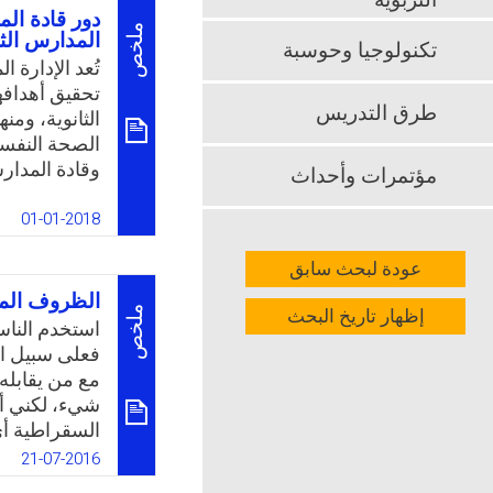
التربوية
بالسؤال التال
دور قادة الم
ملخص
المدارس الثا
بمحافظة جرش 
تكنولوجيا وحوسبة
التعليمية من
تُعد الإدارة
تحقيق أهدافه
k
App
طرق التدريس
الثانوية، ومن
الصحة النفسي
وقادة المدارس
مؤتمرات وأحداث
داعمة لتعليم 
تمر بفترة تح
01-01-2018
الأفكار الشا
عودة لبحث سابق
وتحقيق الأم
الدراسة في ا
الظروف المن
إظهار تاريخ البحث
ملخص
في توفير بيئة
استخدم الناس 
الرياض من و
فعلى سبيل ال
مع من يقابله، 
k
App
شيء، لكني أس
السقراطية أي
العصر الحديث
21-07-2016
كان جاليليو 