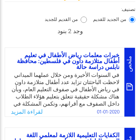
تصنيف:
من الجديد للقديم
من القديم للجديد
وجد 2 بنود
خبرات معلمات رياض الأطفال في تعليم
ملخص
أطفال متلازمة داون في فلسطين: محافظة
نابلس دراسة حالة
في السنوات الأخيرة ومن خلال عملهما الميداني
لاحظت الباحثتان تزايد عدد أطفال متلازمة داون
في رياض الأطفال في صفوف التعليم العام، وبأن
هناك مشكلة حقيقية تتعلق بتعليم هؤلاء الطلاب
داخل الصفوف مع أقرانهم، وتكمن المشكلة في
عدم وجود خطة تعليمية شاملة تساعد المعلم في
لقراءة المزيد
01-01-2020
تحقيق الأهداف التعليمية والمهارات الحياتية
لأطفال متلازمة داون. وانطلاقا من التوجه نحو
التعليم الدامج في فلسطين سواء كان قانونيًا أو
الكفايات التعليمية اللازمة لمعلمي اللغة
لحساسية مرحلة رياض الأطفال، ومما لاحظت