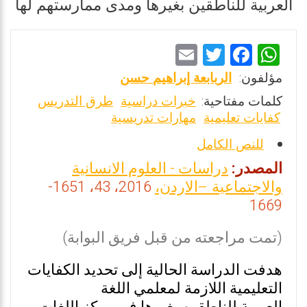
العربية للناطقين بغيرها ومدى ممارستهم لها
E
T
F
W
m
wi
a
h
مؤلفون:
الربابعة إبراهيم حسن
ai
tt
ce
at
كلمات مفتاحية:
خبرات دراسية
طرق التدريس
l
er
b
s
كفايات تعليمية
مهارات تدريسية
o
A
للنص الكامل
o
p
المصدر:
دراسات - العلوم الانسانية
k
p
والاجتماعية –الاردن،
2016، 43، 1651-
1669
(تمت مراجعته من قبل فريق البوابة)
هدفت الدراسة الحالية إلى تحديد الكفايات
التعليمية اللازمة لمعلمي اللغة