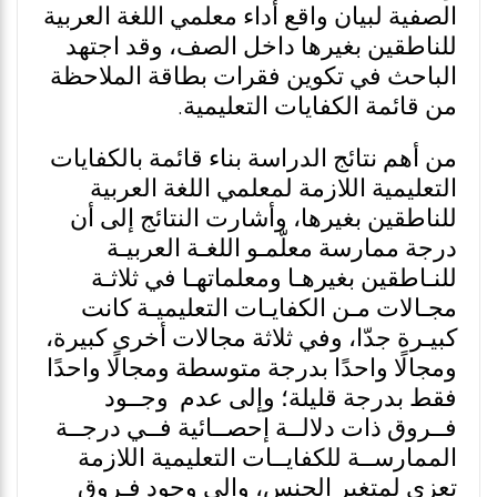
الصفية لبيان واقع أداء معلمي اللغة العربية
للناطقين بغيرها داخل الصف، وقد اجتهد
الباحث في تكوين فقرات بطاقة الملاحظة
من قائمة الكفايات التعليمية.
من أهم نتائج الدراسة بناء قائمة بالكفايات
التعليمية اللازمة لمعلمي اللغة العربية
للناطقين بغيرها، وأشارت النتائج إلى أن
درجة ممارسة معلّمـو اللغـة العربيـة
للنـاطقين بغيرهـا ومعلماتهـا في ثلاثـة
مجـالات مـن الكفايـات التعليميـة كانت
كبيـرة جدّا، وفي ثلاثة مجالات أخرى كبيرة،
ومجالًا واحدًا بدرجة متوسطة ومجالًا واحدًا
فقط بدرجة قليلة؛ وإلى عدم وجــود
فــروق ذات دلالــة إحصــائية فــي درجــة
الممارســة للكفايــات التعليمية اللازمة
تعزى لمتغير الجنس، وإلى وجود فـروق