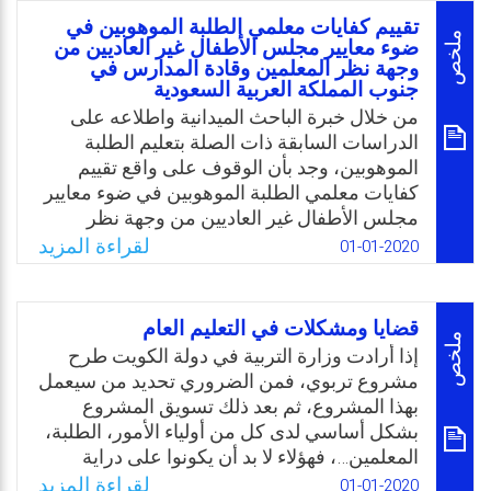
بمتطلبات مهنة التربية والتعليم وتحمله لكافة
تقييم كفايات معلمي الطلبة الموهوبين في
تبعاتها والإحسان فيها والبعد عن التقصير في
ملخص
ضوء معايير مجلس الأطفال غير العاديين من
وجهة نظر المعلمين وقادة المدارس في
أدائها. وباعتبار أن المملكة الأردنية الهاشمية في
جنوب المملكة العربية السعودية
أشد الحاجة إلى وجود معلمين قادرين على
من خلال خبرة الباحث الميدانية واطلاعه على
إحداث التنمية البشرية والنهوض بالمجتمع، وحيث
الدراسات السابقة ذات الصلة بتعليم الطلبة
أنه لم تجر أية دراسة لمعرفة فاعلية البرامج
الموهوبين، وجد بأن الوقوف على واقع تقييم
التدريبية التي ثقدمها أكاديمية الملكة رانيا
كفايات معلمي الطلبة الموهوبين في ضوء معايير
العبدالله لتنمية المسؤولية المهنية والاتجاه نحو
مجلس الأطفال غير العاديين من وجهة نظر
المهنة جاءت هذه الدراسة.
المعلمين وقادة المدارس، ومعرفة الوضع الراهن
لقراءة المزيد
01-01-2020
Email
Twitter
Facebook
WhatsApp
والكشف عن نقاط القوة لاستثمارها، ونقاط
الضعف لتحسينها باتت حاجة ملحة في ضوء
التقدم العلمي والمعرفي. كما أن تقييم كفايات
قضايا ومشكلات في التعليم العام
معلمي الطلبة الموهوبين في السعودية يُعد أمرًا
ملخص
إذا أرادت وزارة التربية في دولة الكويت طرح
مهمًا وضروريًا في مسيرة هؤلاء المعلمين، وعليه
مشروع تربوي، فمن الضروري تحديد من سيعمل
تحددت مشكلة الدراسة بتقييم كفايات معلمي
بهذا المشروع، ثم بعد ذلك تسويق المشروع
الطلبة الموهوبين في ضوء معايير مجلس
بشكل أساسي لدى كل من أولياء الأمور، الطلبة،
الأطفال غير العاديين من وجهة نظر المعلمين
المعلمين…، فهؤلاء لا بد أن يكونوا على دراية
وقادة المدارس في جنوب المملكة العربية
بتفاصيل المشروع التعليمي، ولعل أغلب
لقراءة المزيد
01-01-2020