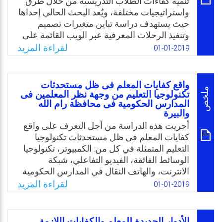
تنمية كفاءات الطلاب التدريسية من خلال طرق
التربويين في مدى توافر هذه الكفايات لدى
واستراتيجيات مختلفة، ويُعد البحث الحالي إحداها
المعلمين.
حيث يستهدف دراسة تباين متغيرات تصميم
Email
Twitter
Facebook
WhatsApp
وتنفيذ الرحلات المعرفية عبر الويب القائمة على
التعلم الفردي والتعلم التعاوني، وبمثابة إضافة
لقراءة المزيد
01-01-2019
مباركة للقليل من الدراسات العربية حول رضا
الطلاب عن بيئة التعلم الإلكتروني، وعليه تتمثل
مشكلة البحث الحالي في السؤال الرئيس التالي:
واقع کفایات المعلم فی ظل مستحدثات
ما فاعلية الرحلات المعرفية عبر الويب (الفردية/
ملخص
تكنولوجیا التعلیم من وجهة نظر المعلمین فی
المدارس الحكومیة فی محافظة رام الله
التعاونية) في تنمية الكفاءات التدريسية وتحقيق
والبیرة
الرضا عن بيئة التعلم الإلكتروني لدى الطلاب
أجريت هذه الدراسة من أجل التعرف على واقع
المعلمين بجامعة السويس؟
كفايات المعلم في ظل مستحدثات تكنولوجيا
Email
Twitter
Facebook
WhatsApp
التعليم المتمثلة في كل من: الكمبيوتر، تكنولوجيا
الوسائط الفائقة، الفيديو التفاعلي، شبكة
الانترنت، والهاتف النقال في المدارس الحكومية
من منظور المعلمين وذلك من خلال الإجابة عن
لقراءة المزيد
01-01-2019
السؤال الرئيس التالي: ما درجة توفر الكفايات
اللازمة للمعلم في ظل مستحدثات تكنولوجيا
التعليم في المدارس الحكومية في محافظة رام
الأدوار الجديدة للمعلم والكفايات اللازمة