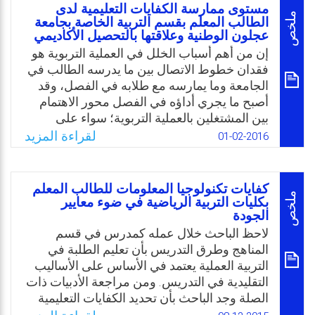
وعليه، فقد رأى أن هناك حاجة لتحديد الكفايات
مستوى ممارسة الكفايات التعليمية لدى
عن الموارد التعليمية المفتوحة، وأهميتها في
التي يجب على معلم اللغة العربية للناطقين
ملخص
الطالب المعلم بقسم التربية الخاصة بجامعة
الارتقاء بالمعلم العربي.
بغيرها أن يتسلح بها داخل الفصل، وما تتضمنه
عجلون الوطنية وعلاقتها بالتحصيل الأكاديمي
من مواقف تعليمية، ولذا رغب في إجراء دراسة
إن من أهم أسباب الخلل في العملية التربوية هو
Email
Twitter
Facebook
WhatsApp
يحدد فيها ما يحتاجه معلم اللغة العربية للناطقين
فقدان خطوط الاتصال بين ما يدرسه الطالب في
بغيرها من الكفايات التعليمية، والتي من خلالها
الجامعة وما يمارسه مع طلابه في الفصل، وقد
يرتقي المعلم بنفسه وبطلبته، وكذلك لتقويم
أصبح ما يجري أداؤه في الفصل محور الاهتمام
أدائه، ومعرفة مستوياته في ضوء تلك الكفايات،
بين المشتغلين بالعملية التربوية؛ سواء على
وبيان جوانب القصور ومواطن الضعف ومعالجتها.
مستوى التخطيط أو التنفيذ أو البحث العلمي،
لقراءة المزيد
01-02-2016
ومن هنا تبلورت مشكلة الدراسة من خلال
Email
Twitter
Facebook
WhatsApp
ملاحظة الباحثة واطلاعها على الواقع التعليمي
لطلبة التدريب الميداني بقسم التربية الخاصة،
كفايات تكنولوجيا المعلومات للطالب المعلم
ومن خلال متابعاتها الإشرافية في المدارس
ملخص
بكليات التربية الرياضية في ضوء معايير
الجودة
ومراكز التربية الخاصة على الطلبة/ المعلمين
بقسم التربية الخاصة بضرورة التعرف على
لاحظ الباحث خلال عمله كمدرس في قسم
مستوى ممارستهم للكفايات التعليمية والارتقاء
المناهج وطرق التدريس بأن تعليم الطلبة في
بها والبحث عن وجود أو عدم وجود العلاقة بين
التربية العملية يعتمد في الأساس على الأساليب
مستوى ممارستهم للكفايات التعليمية والتحصيل
التقليدية في التدريس. ومن مراجعة الأدبيات ذات
الأكاديمي.
الصلة وجد الباحث بأن تحديد الكفايات التعليمية
أمرًا بالغ الأهمية، وإن معرفة إعداد الطلاب