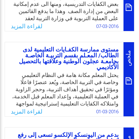
المختصين والمخططين لبرامج التدريب من وضع
بعض الكفايات التدريسية، ومنها الى عدم إمكانية
برامج تدريبية ملائمة لتلبية الاحتياجات.
البعض من إدارة الصف. وهذا ما يدفع القائمين
على العملية التربوية في وزارة التربية لعقد
Email
Twitter
Facebook
WhatsApp
دورات تطويرية للمعلمين لتطوير قدراتهم
لقراءة المزيد
07-03-2016
التدريسية من خلال استعاده المعلومات
واطلاعهم على المستجدات. إلا أن الأساليب
المتبعة في إدارة الدورات هي تقليدية ومتكررة،
مستوى ممارسة الكفـايات التعليمية لدى
وغالبًا ما تعتمد على الخبرات الذاتية للمحاضرين،
ملخص
الطالب/ المعـلم بقسم التربيـة الخاصـة
والتي يغلب فيها القاء المحاضرات، وعدم
بجامعـة عجلون الوطنية وعلاقتها بالتحصيل
الأكاديمي
المشاركة الفاعلة في النشاط مـن قبل
يحتل المعلم مكانة هامة في النظام التعليمي
المشاركين، وبالتالي يكون دور المشارك (سلبي)،
وخاصة في التربية الخاصة، ويُعد عنصرًا فاعلًا
ومتلقي لمعلومات متكررة. مما تقدم يمكن ان
ومؤثرًا في تحقيق أهداف التربية، وحجر الزاوية
تكون مشكلة البحث في أسئلة يمكن الاجابة عنها
في العملية التعليمية، وإعداد المعلم قبل الخدمة،
في صيغة منطقية تعطي إجابة كافية لجوانب
وامتلاكه الكفايات التعليمية إستراتيجية لمواجهة
المشكلة، مثل: كيف يمكن تغيير المواقف
أزمة التعليم ومواكبة التطور العلمي، وتعد
التعليمية السلبية إلى مواقف تعليمية إيجابية
لقراءة المزيد
01-03-2016
الكفايات التعليمية أحد الجوانب الرئيسة لتقويم
تفاعلية؟ وهل الأسلوب المتبع من قبل إدارة
الأداء وإعداد المعلم، هذا ويقترن نجاح المعلم في
الدورة يعمل على تطوير الكفايات التدريسية
أداء عمله الوظيفي بقدرته وامتلاكه الكفايات
للمشاركين فيها؟
بدعم من اليونسكو الإلكسو تسعى إلى رفع