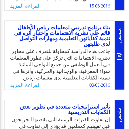
العلوم كدليل يستدل بها مخططو برامج إعداد
لقراءة المزيد
Email
Twitter
Facebook
WhatsApp
15-06-2016
وتدريب معلم العلوم لتضمينها في برامج الإعداد
والتدريب والتقويم، وفي تطوير مستوى أداء
معلم العلوم من خلال استخدام معايير الجودة
بناء برنامج تدريبي لمعلمات رياض الأطفال
الشاملة في التدريس، وأخيرًا في لفت الانتباه إلى
ملخص
قائم على نظرية الاهتمامات واختبار أثره في
تنمية كفاياتهن التعليمية ومهارات التواصل
أهمية معايير الجودة الشاملة كمدخل يمكن أن
لدى طلبتهن
يسهم في تطوير جوانب العملية التعليمية الأخرى.
جاءت هذه الدراسة كمحاولة للتعرف على محاور
Email
Twitter
Facebook
WhatsApp
نظرية الاهتمامات التي تركز على تطور المعلمات
في العمل الوظيفي من جميع النواحي النمائية
سواء المعرفية، والوجدانية والحركية، وأثرها في
تنمية الكفايات التعليمية لدى معلمات رياض
الأطفال (KG2)، ومهارات التواصل لدى طلبتهنّ؛
لقراءة المزيد
08-03-2016
ولك، من خلال بناء برنامج تعليمي يهدف إلى
تحسين نوعية التعليم وجودة الأداء وتطوير وتنمية
الكفايات التعليمية الضرورية للمعلمات في كل
تأثير استراتيجيات متعددة في تطوير بعض
من مهارة الاستماع والمحادثة والقراءة والكتابة،
ملخص
الكفايات التدريسية
وإلقاء الضوء على الاحتياجات التدريبية من حيث
إن تفاوت الفترات الزمنية التي يقضيها الخريجون
نوعها وأهميتها لمعلمات رياض الأطفال مما يُمكن
قبل تعيينهم كمعلمين قد يؤدي إلى تفاوت في