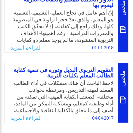
الله والبيرة. وجاءت هذه الدراسة لأن التدريس
ملخص
ليقوم بها
باستخدام التكنولوجيا يمكن الطلبة من اكتشاف
إنّ أهم عامل في نجاح العملية التعليمية التعلمية
العالم التكنولوجي المحيط بهم، وأثره في حياة
هو المعلم، والذي يعدّ حجر الزاوية في المنظومة
الإنسان، ويكسبهم المهارات الأساسية في التفكير
كلها، وذلك راجع إلى كفاءته، إذ لا تحقّق الكتب
المنطقي، ويمكن المتعلم من الاعتماد على الذات
والمقررات الدراسية –رغم أهميتها- الأهداف
وينمي مثل هذه المهارات لديه ويجعل التعلم
التربوية المنشودة، ما لم يوجد معلم ذو كفايات
تفاعليًا.
تعليمية وسمات شخصية متميزة، يستطيع من
لقراءة المزيد
01-01-2018
خلالها إكساب تلاميذه الخبرات المتنوعة، وتهذيب
Email
Twitter
Facebook
WhatsApp
شخصياتهم، وتوسيع مفاهيمهم ومداركهم، وتنمية
أساليب تفكيرهم، وقدراتهم العقلية، ويُكمل
التقويم التربوي البديل ودوره في تنمية كفاية
النقص المحتمل في كتب ومقررات المدرسة،
ملخص
الطالب المعلم بكليات التربية
وفي أنشطتها وإمكاناتها. ويطلب من المعلم
لاحظ الباحث أن هناك مشكلات في أداء الطالب
العصري في عالم اليوم الذي يتّصف بالتغيّر
المعلم لمهنة التدريس، ومرتبطة بجوانب
السّريع والتطور المتنامي، أن تكون لديه العديد
مختلفة، كضعف الكفاية المهنية التي تمكنه من
من الإمكانات والقدرات والمهارات والقيم
أداء وظيفته كمعلم، ومشكلة التمكن من المادة،
الإيجابية، مما يمكّنه من القيام بأدوار عديدة لتربية
أضف إلى ما يتعلق بالكفاية الثقافية والاجتماعية،
الأجيال تربية تناسب متغيّرات العصر.
كما انعدمت في عملية إعداده استخدام ملفات
لقراءة المزيد
04-04-2017
الإنجاز وتنمية وتطوير الإبداع، وتوقف دور كليات
Email
Twitter
Facebook
WhatsApp
التربية المعنية بالتدريب على الجانب الأكاديمي