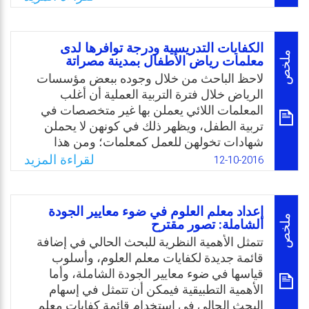
Email
Twitter
Facebook
WhatsApp
تنبع أهمية الدراسة الحالية من الناحيتين النظرية
والتطبيقية، فمن الناحية النظرية تكمن أهمية
الدراسة بما تضيفه من معلومات ومعرفة جديدة
الكفايات التدريسية ودرجة توافرها لدى
تثري المكتبة العربية، وبما يتعلق بإمكانية
ملخص
معلمات رياض الأطفال بمدينة مصراتة
استخدام الكفايات التعليمية وتوظيفها في
لاحظ الباحث من خلال وجوده ببعض مؤسسات
التدريس والتعليم، أما من الناحية التطبيقية فمن
الرياض خلال فترة التربية العملية أن أغلب
المتوقع أن تسهم النتائج التي ستصل إليها
المعلمات اللائي يعملن بها غير متخصصات في
الدراسة، ومن خلال التوصيات في تحسين
تربية الطفل، ويظهر ذلك في كونهن لا يحملن
الكفايات التعليمية لدى معلمي المرحلة الثانوية
شهادات تخولهن للعمل كمعلمات؛ ومن هذا
ومعلماتها، وتوظيف هذا الاستخدام في حل
المنطلق تجسدت مشكلة البحث في معرفة
لقراءة المزيد
12-10-2016
مشكلاتهم السلوكية والتربوية.
درجة امتلاك معلمات رياض الأطفال غير
المتخصصات بمدينة مصراته لبعض الكفايات
Email
Twitter
Facebook
WhatsApp
التدريسية. فضلاً عن ندرة البحوث ذات الصلة
إعداد معلم العلوم في ضوء معايير الجودة
ببرامج تدريب معلمات رياض الأطفال، وتطوير
ملخص
الشاملة: تصور مقترح
كفاياتهن التدريسية أثناء الخدمة؛ حيث إنه في
تتمثل الأهمية النظرية للبحث الحالي في إضافة
حدود علم الباحث لم تحظ هذه القضية باهتمام
قائمة جديدة لكفايات معلم العلوم، وأسلوب
الباحثين، فلم يتصدى لها أحد بالبحث بالدولة
قياسها في ضوء معايير الجودة الشاملة، وأما
الليبية، مما أدى إلى افتقار المكتبة الليبية إلى
الأهمية التطبيقية فيمكن أن تتمثل في إسهام
بحوث في هذا المجال.
البحث الحالي في استخدام قائمة كفايات معلم