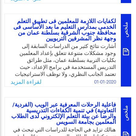
السعودية.
المشروعات الأخيرة التي كانت موجودة في
وزارة التربية كان مآلها إلى الفشل بسبب غياب
Email
Twitter
Facebook
WhatsApp
التدريب والتسويق، وكمثال على ذلك تطبيق منهج
لكفايات اللازمة للمعلمين فى تطبيق التعلم
الكفايات دون تدريب المعلمين على كيفية
ملخص
الخدمى بمدارس التعليم ما بعد الأساسى فى
تدريسه.
محافظة جنوب الشرقية بسلطنة عمان من
وجهة نظر المشرفين التربويين
Email
Twitter
Facebook
WhatsApp
أشارت نتائج كثير من الدراسات السابقة إلى
وجود مشكلات متنوعة تتعلق بإعداد المعلمين
بكليات التربية بسلطنة عمان، مثل طرائق
التدريس المستخدمة في برامج الإعداد، حيث
تعتمد الجانب النظري، ولا توظف الاستراتيجيات
والتقنيات التعليمية الحديثة، وتقلل برامج الإعداد
لقراءة المزيد
01-01-2020
من التركيز على تكوين ثقافة مهنية للطلبة
المعلمين، وتفتقر إلى تنمية المهارات الخاصة
بالتواصل مع أفراد المجتمع المحلي، والتي تعتبر
فاعلية الرحلات المعرفية عبر الويب (الفردية/
من أهم الكفايات اللازمة للمعلمين لتطبيق ما
ملخص
التعاونية) في تنمية الكفاءات التدريسية
يسمى بالتعلم الخدمي بمدارس ما بعد الأساسي
والرضا عن بيئة التعلم الإلكتروني لدى الطلاب
المعلمين بجامعة السويس
أي الصفوف الحادي عشر والثاني عشر، وعليه
هنالك تزايد في الحاجة للدراسات التي تبحث في
جاءت الدراسة لمعرفة وجهة نظر المشرفين