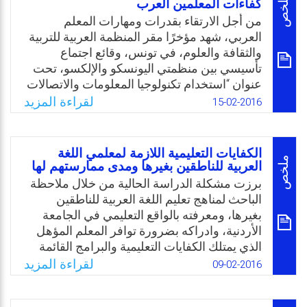
التعليمية؛ لذا، وفي الآونة الأخيرة بشكل خاص،
ملخص
كفاءات المعلمين العرب
Email
Twitter
Facebook
WhatsApp
بدأ يزداد الاهتمام بالكفايات التعليمية عامة
من أجل الارتقاء بقدرات ومهارات المعلم
وبشكل ملحوظ التي تخص التربية الخاصة.
العربي، شهد مؤخرًا مقر المنظمة العربية للتربية
والثقافة والعلوم، في تونس، وقائع اجتماع
Email
Twitter
Facebook
WhatsApp
تأسيسي بين منظمتي اليونسكو والإلكسو، تحت
عنوان “استخدام تكنولوجيا المعلومات والاتصالات
والموارد التعليمية المفتوحة، للرفع من كفاءات
لقراءة المزيد
15-02-2016
المدرسين في الدول العربية”. وفي لقاء مع
الدكتور محمد الجمني، مدير إدارة المعلومات
والاتصالات في الإلكسو، أكد لنا على أهمية
الكفايات التعليمية اللازمة لمعلمي اللغة
التوسع في استخدام التكنولوجيا المتقدمة
ملخص
العربية للناطقين بغيرها ومدى ممارستهم لها
والموارد التعليمية المفتوحة، باعتبارها أحد أهم
برزت مشكلة الدراسة الحالية من خلال ملاحظة
المناهل التي تروي ظمأ المعلم، والذي يتطلع
الباحث لمناهج تعليم اللغة العربية للناطقين
لرفع قدراته وتنمية مهاراته، بهدف أداء رسالته
بغيرها، ومعرفته بالواقع التعليمي في الجامعة
على الوجه الأفضل. فنحن في عصر صارت
الأردنية، وادراكه بضرورة توافر المعلم المؤهل
التكنولوجيا عنصرًا رئيسًا يجب أن يكون ضمن أي
الذي يمتلك الكفايات التعليمية والبرامج القائمة
مخطط استراتيجي، يستهدف بناء منظومة
عليها؛ ولاحظ أيضًا تدنيًا واضحا في درجة ممارسة
لقراءة المزيد
09-02-2016
تعليمية راقية. وفي هذا التقرير، نلقي الضوء على
أساتذة اللغة العربية للناطقين بغيرها للكفايات
جهود الإلكسو لرفع كفاءات المعلمين العرب، من
التعليمية في مركز اللغات في الجامعة الأردنية.
خلال مشروع، بالتعاون مع اليونسكو، ثم نتحدث