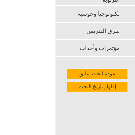
التربوية
ويختتم الباح
تكنولوجيا وحوسبة
k
App
طرق التدريس
مؤتمرات وأحداث
عودة لبحث سابق
إظهار تاريخ البحث