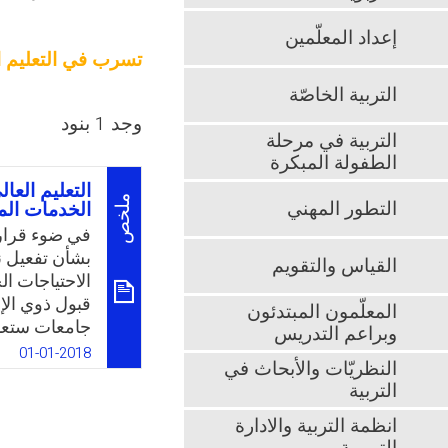
إعداد المعلّمين
تسرب في التعليم ا
التربية الخاصّة
وجد 1 بنود
التربية في مرحلة
الطفولة المبكرة
التعليم العا
ملخص
التطور المهني
الخدمات المس
في ضوء قرار 
بشأن تفعيل 
القياس والتقويم
الاحتياجات ا
قبول ذوي الإع
المعلّمون المبتدئون
جامعات ستعالج
وبراعم التدريس
01-01-2018
النظريّات والأبحاث في
التربية
الخدمات المس
انظمة التربية والادارة
العال