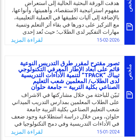
ملخص
هدفت الورقة البحثية الحالية إلى استعراض
المتعلمين. وتقوم على ثلاث مرتكزات أساسية
مفهوم استراتيجية الاستقصاء، وأهميتها، وأنواعها،
وهي: الاستقصاء والمعرفة ودينامية جماعة
بالإضافة إلى آليات تطبيقها في العملية التعليمية،
التعلم، ومن خلالها يتحول الصف الدراسي الى
مع التركيز على دورها في بقاء أثر التعلم وتنمية
مجموعة عمل واحدة لكل عضو فيه دوره
مهارات التفكير لدى الطلاب؛ حيث تُعد إحدى
ونشاطه، ويتحول المعلم الى مراقب لسير
الاستراتيجيات التدريسية الحديثة التي تُركز على
لقراءة المزيد
15-02-2026
العملية التعليمية.
دور المتعلم النشط في بناء المعرفة، بدلاً من
التلقي السلبي للمعلومات، وتهدف هذه
Email
Twitter
Facebook
WhatsApp
الاستراتيجية إلى تنمية مهارات التفكير العليا،
تصور مقترح لمقرر طرق التدريس النوعية
والبحث العلمي لدى الطلاب وحل المشكلات،
ملخص
قائم على أبعاد الإطار المعرفي التكنولوجي
تيباك “TPACK” لتنمية الأداءات التدريسية
مما يؤهلهم لمواجهة تحديات العصر المعرفي؛
لدى الطلاب/ المعلمين شعب التعليم
وخاصة في ظل التطورات المتسارعة في
الصناعي بكلية التربية – جامعة حلوان
مجالات العلوم والتكنولوجيا.
تَبيّن للباحثة من خلال مشاركتها في الاشراف
Email
Twitter
Facebook
WhatsApp
على الطلاب المعلمين بمدارس التدريب الميداني
شعب التعليم الصناعي بكلية التربية جامعة
حلوان، ومن خلال دراسة استطلاعية وجود ضعف
في الأداءات التدريسية وفي دمج التكنولوجيا في
العملية التعليمية، والمتمثلة بالأداءات التالية:
لقراءة المزيد
15-01-2024
التخطيط، والتنفيذ، والتقويم، والأداءات