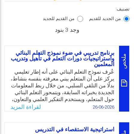
تصنيف:
من الجديد للقديم
من القديم للجديد
وجد 3 بنود
برنامج تدريبي في ضوء نموذج التعلم البنائي
ملخص
واستراتيجيات دورات التعلم في تأهيل وتدريب
المعلمين
عُرف نموذج التعلم البنائي على أنه إطار تعليمي
يركز على أن المتعلم يبني معرفته بنفسه بنشاط،
بدلًا من التلقي السلبي، من خلال ربط المعلومات
الجديدة بخبراته السابقة، ويتمحور التعلم البنائي
حول المتعلم، ويستخدم التفكير العلمي والتعاون،
ويُطبّق غالبًا عبر مراحل: التهيِئة، الاستكشاف،
لقراءة المزيد
26-06-2026
الشرح، التفصيل، والتقويم.
وتُعد دورة التعلم بمختلف تطور مراحلها من
الطرق التدريسية التي تم اقتراحها لمعالجة
استراتيجية الاستقصاء في التدريس
صعوبات التعلم وتحسين مستوى تحصيل