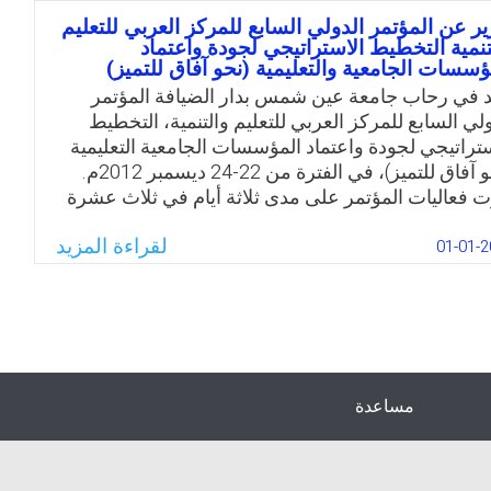
ان ملامح التخطيط الاستراتيجي الاستراتيجي من حيث
ير عن المؤتمر الدولي السابع للمركز العربي للتعليم
تنمية التخطيط الاستراتيجي لجودة واعتماد
ومه وأهميتة وخصائصه ومبرراته ومداخله ومعوقاته،
ؤسسات الجامعية والتعليمية (نحو آفاق للتميز)
م نماذجه، وأهم تقنياته، كما هدف البحث لتبيان ملامح
 في رحاب جامعة عين شمس بدار الضيافة المؤتمر
اقع الراهن للتعليم العام في مصر، وتوضيح معالم
ولي السابع للمركز العربي للتعليم والتنمية، التخطيط
جربة المصرية على مستوى التعليم قبل الجامعي عامة
ستراتيجي لجودة واعتماد المؤسسات الجامعية التعليمية
تعليم العام بصفة خاصة، وصولًا إلى تقديم رؤية مستقبلية
(نحو آفاق للتميز)، في الفترة من 22-24 ديسمبر 2012م.
ظيف تقنيات التخطيط الاستراتيجي بالتعليم العام
ت فعاليات المؤتمر على مدى ثلاثة أيام في ثلاث عشرة
صري.
ة خاصة بالبحوث بالإضافة إلى الجلسة الافتتاحية
Email
Twitter
Facebook
WhatsApp
لقراءة المزيد
ختامية (جلسة التوصيات).
01-01-2
Email
Twitter
Facebook
WhatsApp
مساعدة