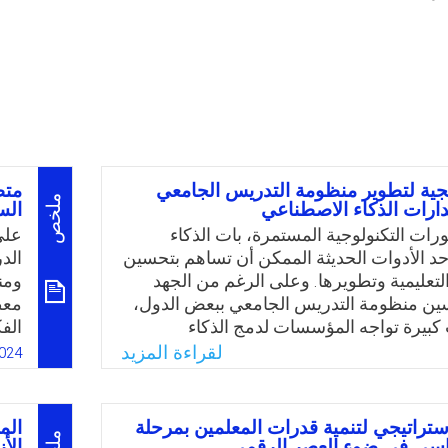
يجية لتطوير منظومة التدريس الجامعي
متط
ملخص
ارات الذكاء الاصطناعي
الس
ات التكنولوجية المستمرة، بات الذكاء
على
د الأدوات الحديثة الممكن أن تساهم بتحسين
الد
التعليمية وتطويرها. وعلى الرغم من الجهد
ومن
سين منظومة التدريس الجامعي ببعض الدول،
معظ
ت كبيرة تواجه المؤسسات لدمج الذكاء
الف
عليه، ظهرت الحاجة لتطوير استراتيجية
الت
لقراءة المزيد
024
على قدرات الذكاء الاصطناعي في تعزيز
الا
دريس الجامعي وتحقيق مخصص يتناسب مع
الا
لبة الفردية، ويمكّن الجامعات من تكييف
أشا
ستراتيجي لتنمية قدرات المعلمين بمرحلة
الم
س لتكون قادرة على التعامل مع المتغيرات
وان
ساسي في ضوء العصر الرقمي
الأ