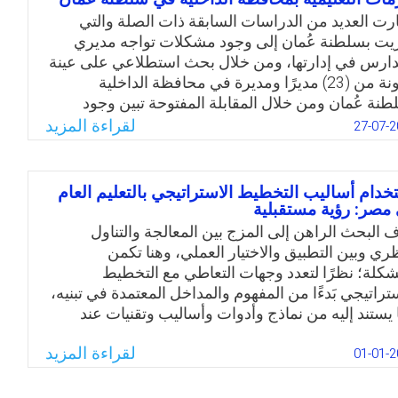
داري، والحاجة لتطوير أداء مديري التعليم بالمملكة
رت العديد من الدراسات السابقة ذات الصلة والتي
ربية السعودية، إضافة إلى قلة الدراسات في هذا المجال
يت بسلطنة عُمان إلى وجود مشكلات تواجه مديري
 حدود علم الباحث- جاءت هذه الدراسة للتعرف على
دارس في إدارتها، ومن خلال بحث استطلاعي على عينة
لبات تطوير أداء مديري التعليم في ضوء أبعاد التفكير
مكونة من (23) مديرًا ومديرة في محافظة الداخلية
ستراتيجي.
طنة عُمان ومن خلال المقابلة المفتوحة تبين وجود
ديد من المشكلات التي تواجه مديري ومديرات المدارس
لقراءة المزيد
Email
Twitter
Facebook
WhatsApp
27-07-2
إدارة الأزمات التعليمية بشكل عام، وأزمة كورونا
ل خاص، ومنها: عدم وجود مخصصات مالية لإدارة
زمات، وقلة التدريب على مواجهة الأزمات وكيفية
خدام أساليب التخطيط الاستراتيجي بالتعليم العام
عامل معها بالأسلوب العلمي، ومركزية القرارات من
مصر: رؤية مستقبلية
هات العليا، وضعف تأهيل لجان الآمان والسلامة والصحة
 البحث الراهن إلى المزج بين المعالجة والتناول
درسية، وكثرة الأعباء الملقاة على عاتق المديرين
ظري وبين التطبيق والاختيار العملي، وهنا تكمن
معلمين، وضعف شبكات التواصل لتتناسب مع الوضع
شكلة؛ نظرًا لتعدد وجهات التعاطي مع التخطيط
الي في ظل الجائحة.
ستراتيجي بَدءًا من المفهوم والمداخل المعتمدة في تبنيه،
 يستند إليه من نماذج وأدوات وأساليب وتقنيات عند
Email
Twitter
Facebook
WhatsApp
طبيق، ومن ثم حاول الباحث في معالجته لموضوع تقنيات
لقراءة المزيد
خطيط الاستراتيجي أن يقدم رؤية شاملة متوازنة بين
01-01-2
طار التنظيري الذي يعطي صورة متكاملة، ويقدم عرض
ي يتيح فرصة للبناء التطبيقي عليه فيما بعد من خلال