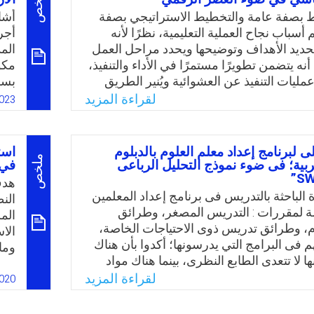
ملخص
حالية والمستقبلية.
الإ
ط بصفة عامة والتخطيط الاستراتيجي بصفة
أشا
الع
سباب نجاح العملية التعليمية، نظرًا لأنه
أجر
Email
Twitter
Faceboo
Whats
-في
حديد الأهداف وتوضيحها ويحدد مراحل العمل
الم
متط
 أنه يتضمن تطويرًا مستمرًا في الأداء والتنفيذ،
الا
 عمليات التنفيذ عن العشوائية ويُنير الطريق
بسل
لسياسات ومُتخذي القرار التعليمي في مجال
الع
لقراءة المزيد
023
لمعلمين، ولتحقيق أهداف العملية التعليمية لا
في 
درات المعلمين والتي هي بمثابة العمود
بشك
ية التعليمية. وعليه تحددت مشكلة الدراسة
الأ
 لبرنامج إعداد معلم العلوم بالدبلوم
است
يناريوهات المقترحة لتنمية قدرات المعلمين
الت
ملخص
ربية؛ فى ضوء نموذج التحليل الرباعى
في 
يم الأساسي في ضوء العصر الرقمي.
الج
هدف
الم
الباحثة بالتدريس فى برنامج إعداد المعلمين
الن
Email
Twitter
Faceboo
Whats
وال
امة لمقررات : التدريس المصغر، وطرائق
الم
الح
، وطرائق تدريس ذوى الاحتياجات الخاصة،
الا
 فى البرامج التي يدرسونها؛ أكدوا بأن هناك
وما
ها لا تتعدى الطابع النظرى، بينما هناك مواد
الت
ي وذات أهمية لممارساتهم؛ ومنها: طرائق
لقراءة المزيد
الت
020
ص للعلوم، وطرائق تدريس ذوى الاحتياجات
الإ
وجيا التعليم، والتربية العملية، وانتقدوا
نظر