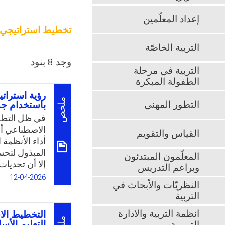
إعداد المعلّمين
تخطيط استراتيجي
التربية الخاصّة
وجد 8 بنود
التربية في مرحلة
الطفولة المبكرة
رؤية استرات
ملخص
التطور المهني
باستخدام جد
في ظل التطور
الاصطناعي أح
القياس والتقويم
أداء الأنظمة 
المبذول لتح
المعلّمون المبتدئون
إلا أن تحديا
وبراعم التدريس
الاصطناعي. و
12-04-2026
النظريّات والأبحاث في
شاملة تعتمد 
التربية
فعاليّة الت
احتياجات الط
انظمة التربية والادارة
التخطيط الا
برامج التدري
التعليم الأ