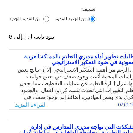
تصنيف:
من الجديد للقديم
من القديم للجديد
بنود تابعة ل 1 إلى 8
لبات تطوير أداء مديري التعليم بالمملكة العربية
عودية في ضوء التفكير الاستراتيجي
 الرغم من أهمية التفكير الاستراتيجي إلا أن نتائج بعض
راسات المحلية أثبتت وجود ضعف في بعض جوانبه،
ها: عزل إدارة التعليم عن عمليات التخطيط، مما يجعل
م التغييرات التي تحدث تتسم كردود أفعال، والجمود
كري لدى بعض القياديين، إضافة إلى وجود ضعف في
وجه الاستراتيجي والصياغة الاستراتيجية والتحليل
لقراءة المزيد
07-01-2
ستراتيجي، ووجود ضعف في ممارسة التفكير
ستراتيجي لدى القيادات العليا في وزارة التعليم حيث
رت بعض البحوث المحلية بأن درجتها كانت متوسطة.
شكلات التي تواجه مديري المدارس في إدارة
طلاقًا من أهمية ممارسة التفكير الاستراتيجي في العمل
زمات التعليمية بمحافظة الداخلية في سلطنة عُمان