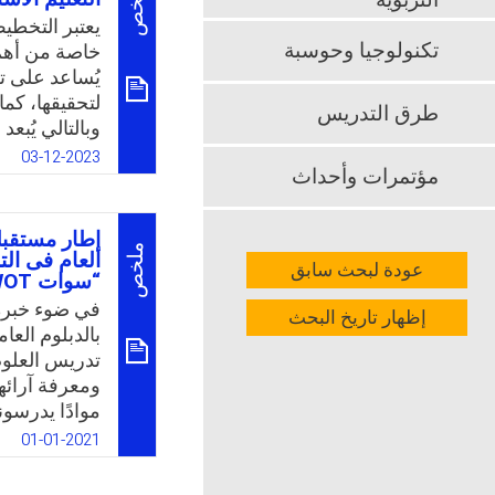
ملخص
التربوية
التكنولوجية ال
يعتبر التخطي
تكنولوجيا وحوسبة
خاصة من أهم أ
k
App
يُساعد على ت
لتحقيقها، كما
طرق التدريس
وبالتالي يُبعد
أمام واضعي ا
03-12-2023
مؤتمرات وأحداث
تنمية قدرات ا
بد من تنمية ق
الفقري للعمل
إطار مستقبلى
في تحديد الس
ملخص
العام فى الت
عودة لبحث سابق
“سوات SWOT”
بمرحلة التعل
في ضوء خبرة 
إظهار تاريخ البحث
k
App
بالدبلوم الع
تدريس العلوم
ومعرفة آرائهم
موادًا يدرسون
ذات طابع عمل
01-01-2021
تدريس التخص
الخاصة، وتكنول