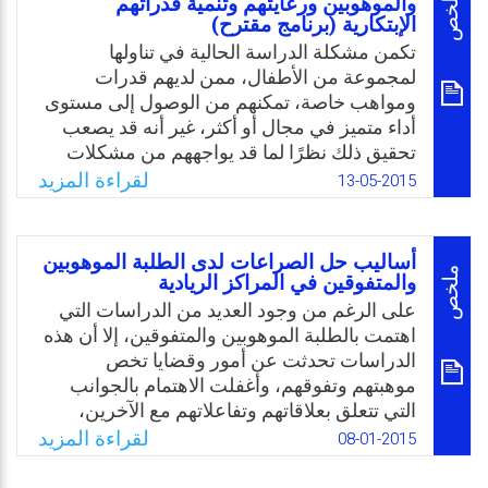
ملخص
والموهوبين ورعايتهم وتنمية قدراتهم
الإبتكارية (برنامج مقترح)
واقتصرت نتائج الدراسة الحالية على طلبة
مدارس الموهوبين في الأردن للعام الدراسي
تكمن مشكلة الدراسة الحالية في تناولها
(2014/2015 م) الذين تم شمولهم في هذه
لمجموعة من الأطفال، ممن لديهم قدرات
الدراسة، وتُعمم نتائجها بمقدار ما توفره أدوات
ومواهب خاصة، تمكنهم من الوصول إلى مستوى
البحث من دلالات سيكو مترية مثل الصدق
أداء متميز في مجال أو أكثر، غير أنه قد يصعب
والثبات.
تحقيق ذلك نظرًا لما قد يواجههم من مشكلات
تحول دون ظهور تلك المواهب، بسبب أن البرامج
لقراءة المزيد
13-05-2015
Email
Twitter
Facebook
WhatsApp
الدراسية العادية قد تخفق في اكتشاف ما لديهم
من طاقات ومواهب مما يجعلهم عرضة للتجاهل
والإهمال، وهكذا يفقد المجتمع تلك القدرات التي
أساليب حل الصراعات لدى الطلبة الموهوبين
تعد بمثابة عدته وأداته للرقي والتطور. وهناك
ملخص
والمتفوقين في المراكز الريادية
أمثلة توضح المشكلة جليًا مثل ما حدث في زمنه
على الرغم من وجود العديد من الدراسات التي
مع كل من توماس أديسون والبرت أينشتاين في
اهتمت بالطلبة الموهوبين والمتفوقين، إلا أن هذه
مراحل تعليمهم الأولى.
الدراسات تحدثت عن أمور وقضايا تخص
موهبتهم وتفوقهم، وأغفلت الاهتمام بالجوانب
Email
Twitter
Facebook
WhatsApp
التي تتعلق بعلاقاتهم وتفاعلاتهم مع الآخرين،
وكيفية تصرفهم إزاء ما يواجهونه من نزاعات
لقراءة المزيد
08-01-2015
وصراعات مع لآخرين، لذا جاءت هذه الدراسة من
أجل التعرف إلى أساليب حل الصراعات التي