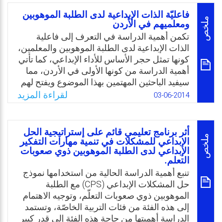
يستخدمها الطلبة الموهوبون والمتفوقون أثناء
فاعليّة الذات الإبداعية لدى الطلبة الموهوبين
صراعاتهم مع الآخرين.
ملخص
ومعلميهم في الأردن
تكمن أهمية الدراسة في التعرف إلى فاعلية
Email
Twitter
Facebook
WhatsApp
الذات الإبداعية لدى الطلبة الموهوبين والمعلمين،
كونها تمثل حجر الأساس للأداء الإبداعي، كما تأتي
أهمية الدراسة من كونها الأولى في الأردن، مما
سيفيد الباحثين المهتمين بهذا الموضوع ويفتح لهم
أبواب البحث، كما يمكن أن تفيد هذه الدراسة
لقراءة المزيد
03-06-2014
القائمين على تعليم الموهوبين في مدارس الملك
عبد الله الثاني للتميز، كما يمكن لنتائجها أن تفيد
المعلمين والمرشدين التربويين وواضعي المناهج
أثر برنامج تعليمي قائم على إستراتيجية الحل
للطلبة الموهوبين في الصفوف السابع والعاشر
ملخص
الإبداعي للمشكلات في تنمية مهارات التفكير
الأساسيين في بناء مناهج تحفز دافعية الذات
الإبداعي لدى الطلبة الموهوبين ذوي صعوبات
التعلم.
الإبداعية لدى الطلبة الموهوبين، وبناء أنشطة
تنبع أهمية الدراسة الحالية من استخدامها نموذج
تتحدى قدرات الطلبة الإبداعية، واختيار المعلمين
حل المشكلات الإبداعي (CPS) مع الطلبة
للطرائق التدريسية المناسبة التي تراعي فاعلية
الموهوبين ذوي صعوبات التعلّم، وتوجيه الاهتمام
الذات الإبداعية لدى الطلبة الموهوبين في
إلى هذه الفئة من فئات التربية الخاصّة، وتستمد
مدارس الملك عبد الله الثاني للتميز.
الدراسة أهميتها من حاجة هذه الفئة إلى قدر كبير