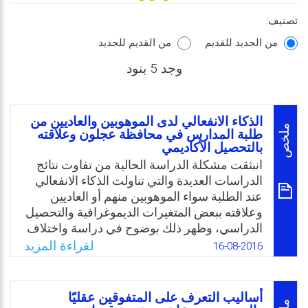
تصنيف:
من الجديد للقديم
من القديم للجديد
وجد 5 بنود
الذكاء الانفعالي لدى الموهوبين والعاديين من
ملخص
طلبة المدارس في محافظة عجلون وعلاقته
بالتحصيل الأكاديمي
انبثقت مشكلة الدراسة الحالية من تفاوت نتائج
الدراسات العديدة والتي تناولت الذكاء الانفعالي
عند الطلبة سواء الموهوبين منهم أو العاديين
وعلاقته ببعض المتغيرات الديموغرافية والتحصيل
الدراسي، وظهر ذلك بوضوح في دراسة واختلاف
مجتمع الدراسة والعينة لدى كل منها. لذا، تم
لقراءة المزيد
16-08-2016
تحديد مشكلة هذه الدراسة في بحث الذكاء
الانفعالي لدى الطلبة الموهوبين والعاديين من
مدارس محافظة عجلون في المملكة الأردنية،
أساليب التعرف على المتفوقين عقليًا
وعلاقته بالجنس والصف والتحصيل الأكاديمي.