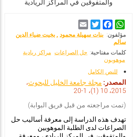
والمتفوقين في المراكز الريادية
E
T
F
W
m
wi
a
h
مؤلفون:
بنات سهيلة محمود
,
بخيت ضياء الدين
ai
tt
ce
at
سالم
l
er
b
s
كلمات مفتاحية:
حل الصراعات
مراكز ريادية
موهوبون
o
A
o
p
للنص الكامل
k
p
المصدر:
مجلة جامعة الخليل للبحوث
،
2015، 10 (1)، 1-20
(تمت مراجعته من قبل فريق البوابة)
تهدف هذه الدراسة إلى معرفة أساليب حل
الصراعات لدى الطلبة الموهوبين
والمتفوقين في المركز الريادي، ومعرفة