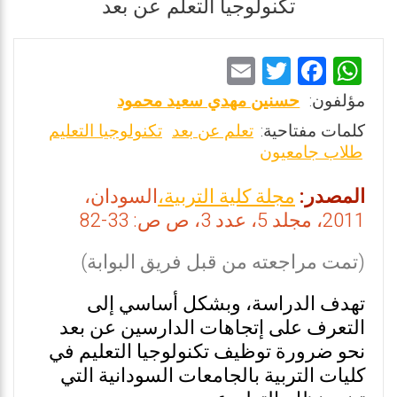
تكنولوجيا التعلم عن بعد
E
T
F
W
m
wi
a
h
مؤلفون:
حسنين مهدي سعيد محمود
ai
tt
ce
at
كلمات مفتاحية:
تعلم عن بعد
تكنولوجيا التعليم
l
er
b
s
طلاب جامعيون
o
A
المصدر:
مجلة كلية التربية،
السودان،
o
p
2011، مجلد 5، عدد 3، ص ص: 33-82
k
p
(تمت مراجعته من قبل فريق البوابة)
تهدف الدراسة، وبشكل أساسي إلى
التعرف على إتجاهات الدارسين عن بعد
نحو ضرورة توظيف تكنولوجيا التعليم في
كليات التربية بالجامعات السودانية التي